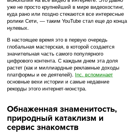
монополии на все видео в интернете. Это давно
уже не просто крупнейший в мире видеохостинг,
ФОТОГРАФИЯ
куда рано или поздно стекаются все интересные
ролики Сети, — таким YouTube стал еще до конца
ТИПОГРАФИКА
нулевых.
ИСТОРИИ БРЕНДОВ
В настоящее время это в первую очередь
глобальная мастерская, в которой создается
О ПРОЕКТЕ
значительная часть самого популярного
цифрового контента. С каждым днем эта доля
РЕКЛАМА
растет (как и миллиардные рекламные доходы
КОНТАКТЫ
платформы и ее деятелей).
Inc. вспоминает
основные вехи истории и самые недавние
рекорды этого интернет-монстра.
Обнаженная знаменитость,
природный катаклизм и
сервис знакомств