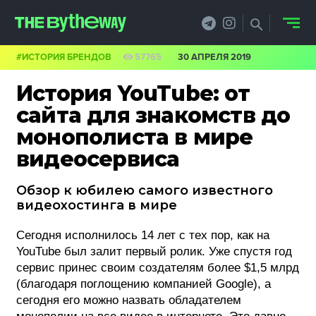
#ИСТОРИЯ БРЕНДОВ
57765
30 АПРЕЛЯ 2019
НОВОСТИ
История YouTube: от
PRO.ОБЗОР
сайта для знакомств до
монополиста в мире
КЕЙСЫ
видеосервиса
ФИЛОСОФИЯ
Обзор к юбилею самого известного
КРЕАТИВА
видеохостинга в мире
БИЗНЕС И
Сегодня исполнилось 14 лет с тех пор, как на
YouTube был залит первый ролик. Уже спустя год
ТЕХНОЛОГИИ
сервис принес своим создателям более $1,5 млрд
(благодаря поглощению компанией Google), а
ФЕСТИВАЛИ
сегодня его можно назвать обладателем