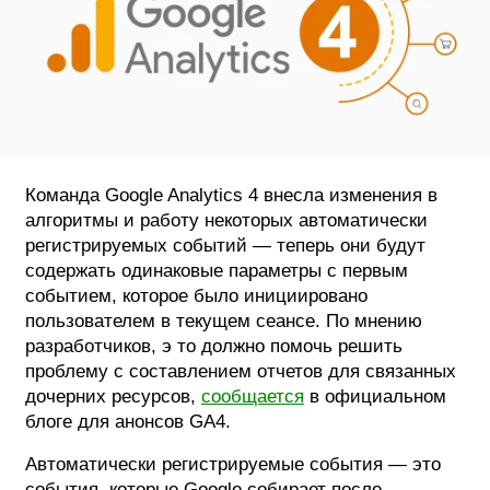
ФОТОГРАФИЯ
ТИПОГРАФИКА
ИСТОРИИ БРЕНДОВ
О ПРОЕКТЕ
Команда Google Analytics 4 внесла изменения в
алгоритмы и работу некоторых автоматически
РЕКЛАМА
регистрируемых событий — теперь они будут
КОНТАКТЫ
содержать одинаковые параметры с первым
событием, которое было инициировано
пользователем в текущем сеансе. По мнению
разработчиков, э то должно помочь решить
проблему с составлением отчетов для связанных
дочерних ресурсов,
сообщается
в официальном
блоге для анонсов GA4.
Автоматически регистрируемые события — это
события, которые Google собирает после