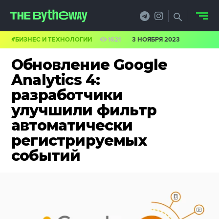
#БИЗНЕС И ТЕХНОЛОГИИ
1621
3 НОЯБРЯ 2023
НОВОСТИ
Обновление Google
PRO.ОБЗОР
Analytics 4:
разработчики
КЕЙСЫ
улучшили фильтр
ФИЛОСОФИЯ
автоматически
регистрируемых
КРЕАТИВА
событий
БИЗНЕС И
ТЕХНОЛОГИИ
ФЕСТИВАЛИ