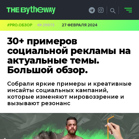
#PRO.ОБЗОР
29973
27 ФЕВРАЛЯ 2024
НОВОСТИ
30+ примеров
PRO.ОБЗОР
социальной рекламы на
актуальные темы.
КЕЙСЫ
Большой обзор.
ФИЛОСОФИЯ
Собрали яркие примеры и креативные
КРЕАТИВА
инсайты социальных кампаний,
которые изменяют мировоззрение и
БИЗНЕС И
вызывают резонанс
ТЕХНОЛОГИИ
ФЕСТИВАЛИ