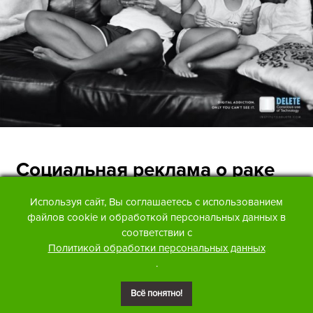
Социальная реклама о раке
груди
Используя сайт, Вы соглашаетесь с использованием
файлов cookie и обработкой персональных данных в
«Рак груди убивает больше женщин, чем
соответствии с
автокатастрофы. Ранняя диагностика спасает
Политикой обработки персональных данных
жизни. Запишитесь на обследование».
.
Всё понятно!