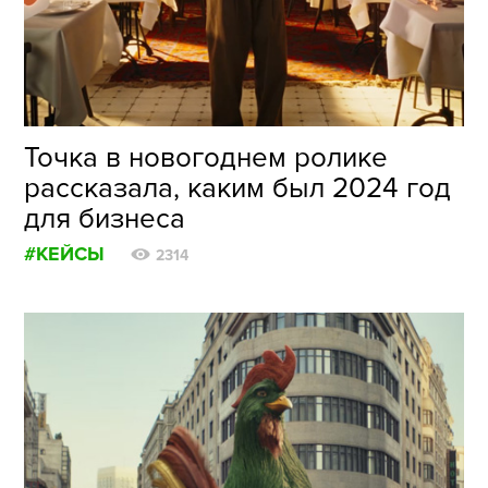
ФОТОГРАФИЯ
ТИПОГРАФИКА
ИСТОРИИ БРЕНДОВ
Точка в новогоднем ролике
рассказала, каким был 2024 год
О ПРОЕКТЕ
для бизнеса
РЕКЛАМА
#КЕЙСЫ
КОНТАКТЫ
2314