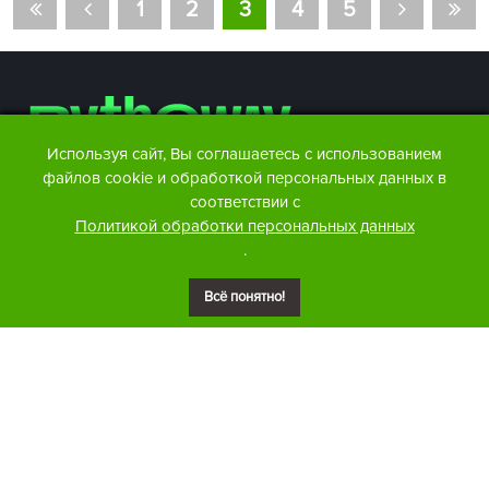
1
2
3
4
5
Используя сайт, Вы соглашаетесь с использованием
файлов cookie и обработкой персональных данных в
соответствии с
Контакты редакции:
Политикой обработки персональных данных
Facebook
info@btw.by
.
Instagram
+375 29 876 86 07
Telegram
Размещение рекламы:
Всё понятно!
+375 29 876 86 07
Youtube
VK
Сайт может содержать контент, не предназначенный для
лиц младше 18 лет.
© 2016 – 2026 ООО
«АЙДЬЮ МЕДИА».