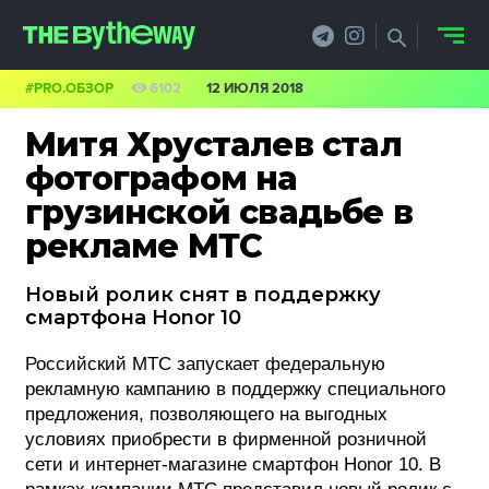
#PRO.ОБЗОР
6102
12 ИЮЛЯ 2018
НОВОСТИ
Митя Хрусталев стал
PRO.ОБЗОР
фотографом на
грузинской свадьбе в
КЕЙСЫ
рекламе МТС
ФИЛОСОФИЯ
Новый ролик снят в поддержку
КРЕАТИВА
смартфона Honor 10
БИЗНЕС И
Российский МТС запускает федеральную
рекламную кампанию в поддержку специального
ТЕХНОЛОГИИ
предложения, позволяющего на выгодных
условиях приобрести в фирменной розничной
ФЕСТИВАЛИ
сети и интернет-магазине смартфон Honor 10. В