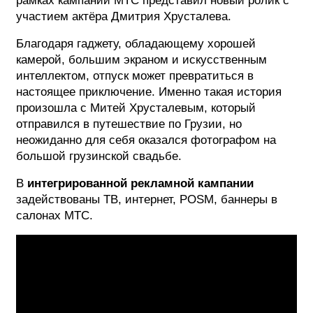
рамках кампании МТС представил новый ролик с
участием актёра Дмитрия Хрусталева.
ФОТОГРАФИЯ
Благодаря гаджету, обладающему хорошей
ТИПОГРАФИКА
камерой, большим экраном и искусственным
интеллектом, отпуск может превратиться в
ИСТОРИИ БРЕНДОВ
настоящее приключение. Именно такая история
произошла с Митей Хрусталевым, который
О ПРОЕКТЕ
отправился в путешествие по Грузии, но
неожиданно для себя оказался фотографом на
РЕКЛАМА
большой грузинской свадьбе.
КОНТАКТЫ
В
интегрированной рекламной кампании
задействованы ТВ, интернет, POSM, баннеры в
салонах МТС.