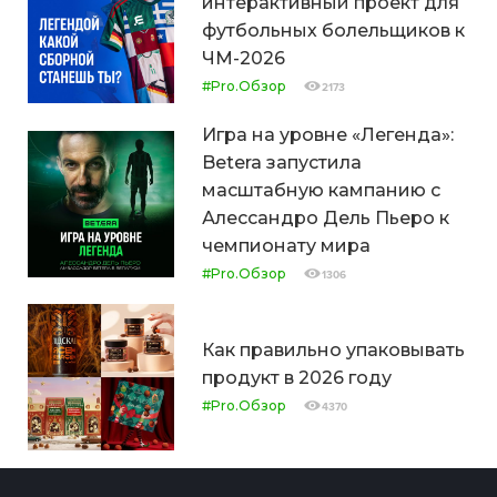
интерактивный проект для
футбольных болельщиков к
ЧМ-2026
#Pro.Обзор
2173
Игра на уровне «Легенда»:
Betera запустила
масштабную кампанию с
Алессандро Дель Пьеро к
чемпионату мира
#Pro.Обзор
1306
Как правильно упаковывать
продукт в 2026 году
#Pro.Обзор
4370