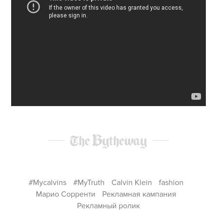
#Mycalvins
#MyTruth
Calvin Klein
fashion
Марио Сорренти
Рекламная кампания
Рекламный ролик