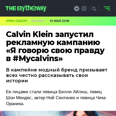
#PRO.ОБЗОР
3654
13 МАЯ 2019
НОВОСТИ
Calvin Klein запустил
PRO.ОБЗОР
рекламную кампанию
«Я говорю свою правду
КЕЙСЫ
в #Mycalvins»
ФИЛОСОФИЯ
В кампейне модный бренд призывает
КРЕАТИВА
всех честно рассказывать свои
истории
БИЗНЕС И
Ее лицами стали певица Билли Айлиш, певец
ТЕХНОЛОГИИ
Шон Мендес, актер Ной Сентинео и певица Чика
Ораника.
ФЕСТИВАЛИ