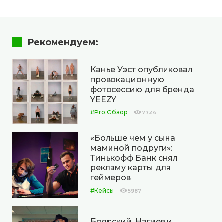
Рекомендуем:
Канье Уэст опубликовал
провокационную
фотосессию для бренда
YEEZY
#Pro.Обзор
7724
«Больше чем у сына
маминой подруги»:
Тинькофф Банк снял
рекламу карты для
геймеров
#Кейсы
5987
Боярский, Нагиев и