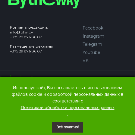
Контакты редакции:
Facebook
info@btw.by
Instagram
+375 29 876 86 07
Telegram
Размещение рекламы:
+375 29 876 86 07
Youtube
VK
Сайт может содержать контент, не предназначенный для
лиц младше 18 лет.
Используя сайт, Вы соглашаетесь с использованием
файлов cookie и обработкой персональных данных в
© 2016 – 2026 ООО
«АЙДЬЮ МЕДИА».
соответствии с
Все права защищены.
При любом использовании
Политикой обработки персональных данных
материалов The Bytheway ссылка
(для сайтов - гиперссылка
.
на www.thebtw.com) обязательна.
Всё понятно!
© 2016 – 2026 Publishing house IDEW MEDIA BELARUS