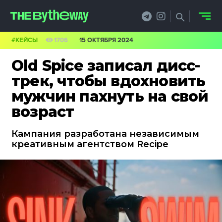
#КЕЙСЫ
1706
15 ОКТЯБРЯ 2024
НОВОСТИ
Old Spice записал дисс-
PRO.ОБЗОР
трек, чтобы вдохновить
мужчин пахнуть на свой
КЕЙСЫ
возраст
ФИЛОСОФИЯ
Кампания разработана независимым
КРЕАТИВА
креативным агентством Recipe
БИЗНЕС И
ТЕХНОЛОГИИ
ФЕСТИВАЛИ