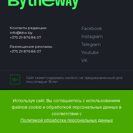
Контакты редакции:
Facebook
info@btw.by
Instagram
+375 29 876 86 07
Telegram
Размещение рекламы:
+375 29 876 86 07
Youtube
VK
Сайт может содержать контент, не предназначенный для
лиц младше 18 лет.
© 2016 – 2026 ООО
«АЙДЬЮ МЕДИА».
Используя сайт, Вы соглашаетесь с использованием
Все права защищены.
При любом использовании
файлов cookie и обработкой персональных данных в
материалов The Bytheway ссылка
(для сайтов - гиперссылка
соответствии с
на www.thebtw.com) обязательна.
Политикой обработки персональных данных
.
© 2016 – 2026 Publishing house IDEW MEDIA BELARUS