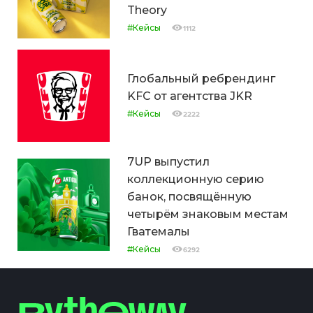
Theory
#Кейсы
1112
Глобальный ребрендинг
KFC от агентства JKR
#Кейсы
2222
7UP выпустил
коллекционную серию
банок, посвящённую
четырём знаковым местам
Гватемалы
#Кейсы
6292