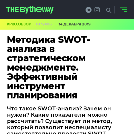
#PRO.ОБЗОР
17496
14 ДЕКАБРЯ 2019
НОВОСТИ
Методика SWOT-
PRO.ОБЗОР
анализа в
стратегическом
КЕЙСЫ
менеджменте.
ФИЛОСОФИЯ
Эффективный
инструмент
КРЕАТИВА
планирования
БИЗНЕС И
Что такое SWOT-анализ? Зачем он
ТЕХНОЛОГИИ
нужен? Какие показатели можно
рассчитать? Существует ли метод,
ФЕСТИВАЛИ
который позволит неспециалисту
самостоятельно провести SWOT-