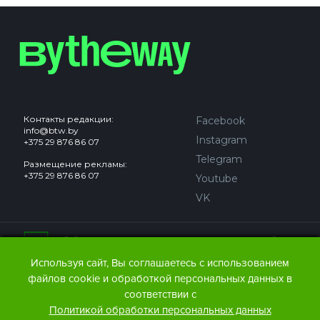
Контакты редакции:
Facebook
info@btw.by
Instagram
+375 29 876 86 07
Telegram
Размещение рекламы:
+375 29 876 86 07
Youtube
VK
Сайт может содержать контент, не предназначенный для
лиц младше 18 лет.
Используя сайт, Вы соглашаетесь с использованием
файлов cookie и обработкой персональных данных в
© 2016 – 2026 ООО
«АЙДЬЮ МЕДИА».
соответствии с
Все права защищены.
При любом использовании
Политикой обработки персональных данных
материалов The Bytheway ссылка
(для сайтов - гиперссылка