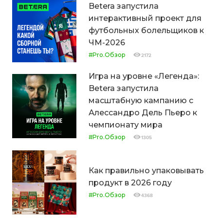
Betera запустила
интерактивный проект для
футбольных болельщиков к
ЧМ-2026
#Pro.Обзор
2172
Игра на уровне «Легенда»:
Betera запустила
масштабную кампанию с
Алессандро Дель Пьеро к
чемпионату мира
#Pro.Обзор
1305
Как правильно упаковывать
продукт в 2026 году
#Pro.Обзор
4368