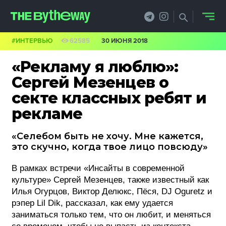
#ИНТЕРВЬЮ
62585
30 ИЮНЯ 2018
НОВОСТИ
«Рекламу я люблю»:
PRO.ОБЗОР
Сергей Мезенцев о
секте классных ребят и
КЕЙСЫ
рекламе
ФИЛОСОФИЯ
«Селебом быть не хочу. Мне кажется,
КРЕАТИВА
это скучно, когда твое лицо повсюду»
БИЗНЕС И
В рамках встречи «Инсайты в современной
культуре» Сергей Мезенцев, также известный как
ТЕХНОЛОГИИ
Илья Огурцов, Виктор Делюкс, Пёся, DJ Oguretz и
рэпер Lil Dik, рассказал, как ему удается
ФЕСТИВАЛИ
заниматься только тем, что он любит, и меняться