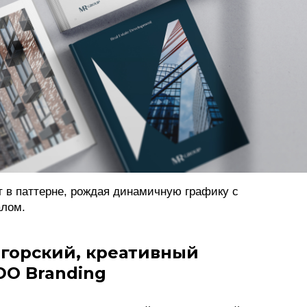
 в паттерне, рождая динамичную графику с
алом.
агорский, креативный
DO Branding