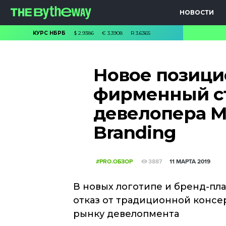
НОВОСТИ
КУРС НБРБ
$
2.9386
€
3.3908
R
3.6365
Новое позици
фирменный ст
девелопера M
Branding
#PRO.ОБЗОР
3887
11 МАРТА 2019
В новых логотипе и бренд-пл
отказ от традиционной консе
рынку девелопмента