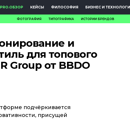
PRO.ОБЗОР
КЕЙСЫ
ФИЛОСОФИЯ
БИЗНЕС И ТЕХНОЛОГ
ФОТОГРАФИЯ
ТИПОГРАФИКА
ИСТОРИИ БРЕНДОВ
НОВОСТИ
онирование и
PRO.ОБЗОР
иль для топового
КЕЙСЫ
R Group от BBDO
ФИЛОСОФИЯ
КРЕАТИВА
БИЗНЕС И
ТЕХНОЛОГИИ
атформе подчёркивается
рвативности, присущей
ФЕСТИВАЛИ