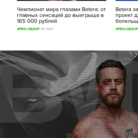
Чемпионат мира глазами Betera: от
Betera з
главных сенсаций до выигрыша в
проект 
165 000 рублей
болельщ
#PRO.ОБЗОР
1083
#PRO.ОБЗОР