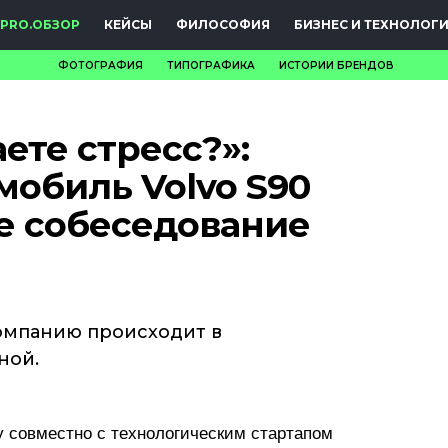
PRO.ОБЗОР
КЕЙСЫ
ФИЛОСОФИЯ
БИЗНЕС И ТЕХНОЛОГ
ФОТОГРАФИЯ
ТИПОГРАФИКА
ИСТОРИИ БРЕНДОВ
НОВОСТИ
ете стресс?»:
PRO.ОБЗОР
мобиль Volvo S90
КЕЙСЫ
е собеседование
ФИЛОСОФИЯ
КРЕАТИВА
БИЗНЕС И
омпанию происходит в
ной.
ТЕХНОЛОГИИ
ФЕСТИВАЛИ
y совместно с технологическим стартапом