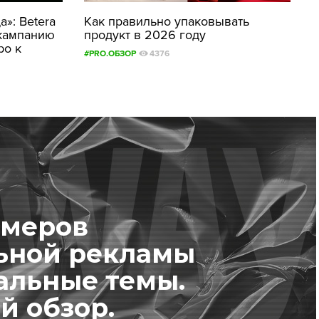
»: Betera
Как правильно упаковывать
кампанию
продукт в 2026 году
ро к
#PRO.ОБЗОР
4376
имеров
ьной рекламы
альные темы.
й обзор.