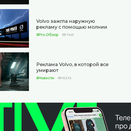
Volvo зажгла наружную
рекламу с помощью молнии
#Pro.Обзор
7461
Реклама Volvo, в которой все
умирают
#Новости
16336