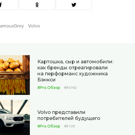
FamousGrey
Volvo
Картошка, сыр и автомобили:
как бренды отреагировали
на перформанс художника
Бэнкси
#Pro.Обзор
5782
Volvo представили
потребителей будущего
#Pro.Обзор
7211