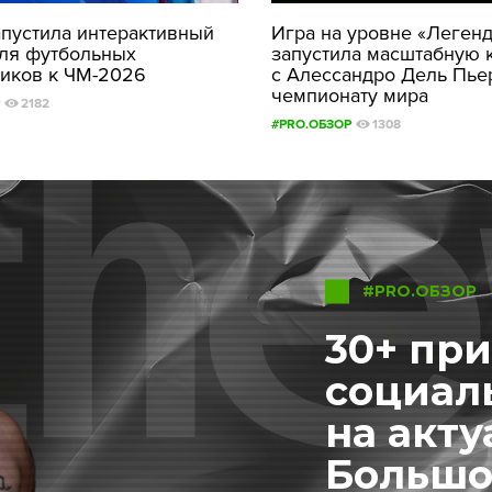
апустила интерактивный
Игра на уровне «Легенда
для футбольных
запустила масштабную 
иков к ЧМ-2026
с Алессандро Дель Пье
чемпионату мира
2182
#PRO.ОБЗОР
1308
#PRO.ОБЗОР
30+ пр
социал
на акту
Большо