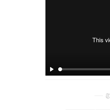
See
Play