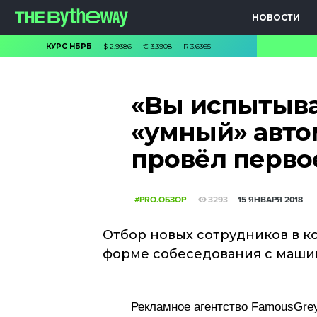
НОВОСТИ
КУРС НБРБ
$
2.9386
€
3.3908
R
3.6365
«Вы испытыва
«умный» авто
провёл перво
#PRO.ОБЗОР
3293
15 ЯНВАРЯ 2018
Отбор новых сотрудников в к
форме собеседования с маши
Рекламное агентство FamousGre