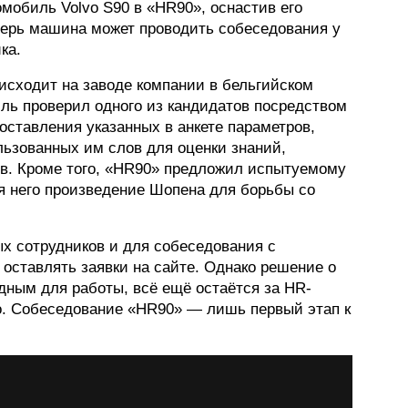
омобиль Volvo S90 в «HR90», оснастив его
перь машина может проводить собеседования у
ФОТОГРАФИЯ
ка.
ТИПОГРАФИКА
исходит на заводе компании в бельгийском
ИСТОРИИ БРЕНДОВ
иль проверил одного из кандидатов посредством
оставления указанных в анкете параметров,
ьзованных им слов для оценки знаний,
О ПРОЕКТЕ
в. Кроме того, «HR90» предложил испытуемому
РЕКЛАМА
я него произведение Шопена для борьбы со
КОНТАКТЫ
х сотрудников и для собеседования с
оставлять заявки на сайте. Однако решение о
одным для работы, всё ещё остаётся за HR-
o. Собеседование «HR90» — лишь первый этап к