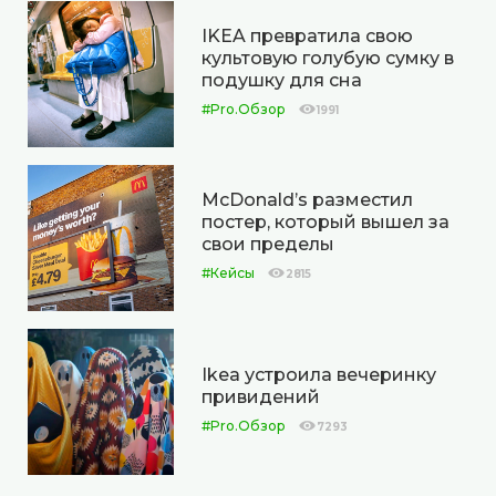
IKEA превратила свою
культовую голубую сумку в
подушку для сна
#Pro.Обзор
1991
McDonald’s разместил
постер, который вышел за
свои пределы
#Кейсы
2815
Ikea устроила вечеринку
привидений
#Pro.Обзор
7293