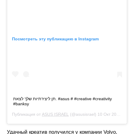
Посмотреть эту публикацию в Instagram
תן ליצירתיות שלך לצאת. #asus # #creative #creativity
#banksy
Публикация от
ASUS ISRAEL
(@asusisrael)
10 Окт 2018 в 7:44 PDT
Удачный креатив получился у компании Volvo,