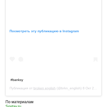
Посмотреть эту публикацию в Instagram
#banksy
Публикация от
broken english
(@brkn_english)
8 Окт 2018 в 5:38 PDT
По материалам
Sostav.ru