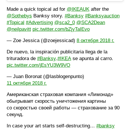
Made a quick topical ad for
@IKEAUK
after the
@Sothebys
Banksy story.
#Banksy
#Banksyauction
#Topical
#Advertising
@sca2_0
@SCA2Dean
@neilpavitt
pic.twitter.com/bZjyTaIEvo
— Zoe Jessica (@zoejessicad)
8 октября 2018 г.
De nuevo, la inspiración publicitaria llega de la
trituradora de
#Banksy
.
#IKEA
se apunta al carro.
pic.twitter.com/jEsYU3W9VO
— Juan Boronat (@lasblogenpunto)
11 октября 2018 г.
Американская страховая компания «Лимонад»
обыгрывает скорость уничтожения картины
со скоростью своей работы — страхование за 90
секунд.
In case your art starts self-destructing…
#banksy