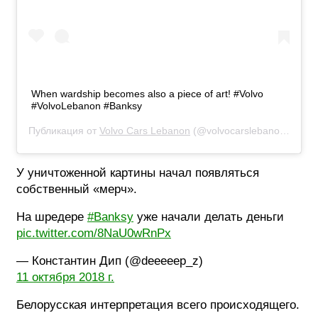
When wardship becomes also a piece of art! #Volvo
#VolvoLebanon #Banksy
Публикация от
Volvo Cars Lebanon
(@volvocarslebanon)
10 Ок
У уничтоженной картины начал появляться
собственный «мерч».
На шредере
#Banksy
уже начали делать деньги
pic.twitter.com/8NaU0wRnPx
— Константин Дип (@deeeeep_z)
11 октября 2018 г.
Белорусская интерпретация всего происходящего.