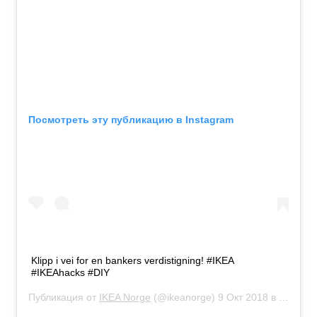
Посмотреть эту публикацию в Instagram
Klipp i vei for en bankers verdistigning! #IKEA
#IKEAhacks #DIY
Публикация от
IKEA Norge
(@ikeanorge)
9 Окт 2018 в 6:37 PDT