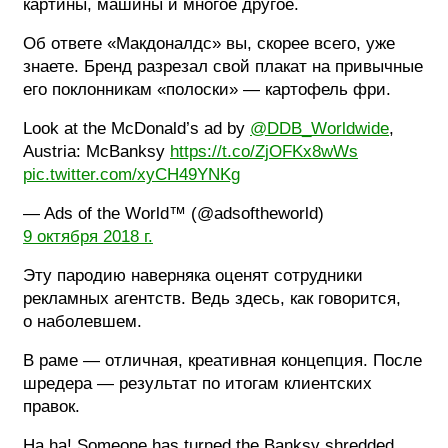
картины, машины и многое другое.
Об ответе «Макдоналдс» вы, скорее всего, уже
знаете. Бренд разрезал свой плакат на привычные
его поклонникам «полоски» — картофель фри.
Look at the McDonald’s ad by
@DDB_Worldwide
,
Austria: McBanksy
https://t.co/ZjOFKx8wWs
pic.twitter.com/xyCH49YNKg
— Ads of the World™ (@adsoftheworld)
9 октября 2018 г.
Эту пародию наверняка оценят сотрудники
рекламных агентств. Ведь здесь, как говорится,
о наболевшем.
В раме — отличная, креативная концепция. После
шредера — результат по итогам клиентских
правок.
Ha ha! Someone has turned the Banksy shredded