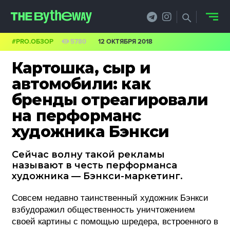
#PRO.ОБЗОР
5780
12 ОКТЯБРЯ 2018
НОВОСТИ
Картошка, сыр и
PRO.ОБЗОР
автомобили: как
бренды отреагировали
КЕЙСЫ
на перформанс
ФИЛОСОФИЯ
художника Бэнкси
КРЕАТИВА
Сейчас волну такой рекламы
называют в честь перформанса
БИЗНЕС И
художника — Бэнкси-маркетинг.
ТЕХНОЛОГИИ
Совсем недавно таинственный художник Бэнкси
взбудоражил общественность уничтожением
ФЕСТИВАЛИ
своей картины с помощью шредера, встроенного в