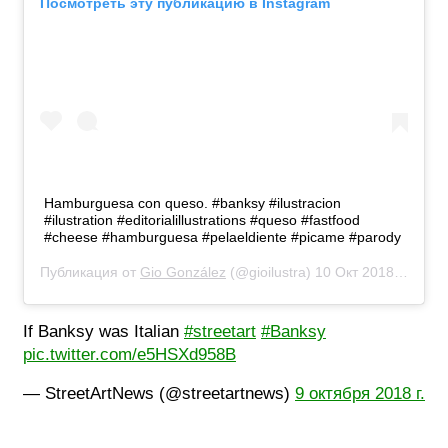
Посмотреть эту публикацию в Instagram
Hamburguesa con queso. #banksy #ilustracion
#ilustration #editorialillustrations #queso #fastfood
#cheese #hamburguesa #pelaeldiente #picame #parody
Публикация от
Gio González
(@gioilustra)
10 Окт 2018 в 6:34 PDT
If Banksy was Italian
#streetart
#Banksy
pic.twitter.com/e5HSXd958B
— StreetArtNews (@streetartnews)
9 октября 2018 г.