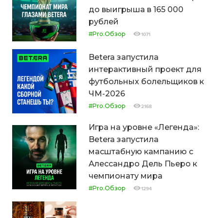
до выигрыша в 165 000
рублей
#Pro.Обзор
1071
Betera запустила
интерактивный проект для
футбольных болельщиков к
ЧМ-2026
#Pro.Обзор
2168
Игра на уровне «Легенда»:
Betera запустила
масштабную кампанию с
Алессандро Дель Пьеро к
чемпионату мира
#Pro.Обзор
1294