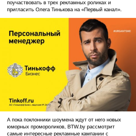
поучаствовать в трех рекламных роликах и
пригласить Олега Тинькова на «Первый канал».
ФОТОГРАФИЯ
ТИПОГРАФИКА
ИСТОРИИ БРЕНДОВ
О ПРОЕКТЕ
РЕКЛАМА
КОНТАКТЫ
А пока поклонники шоумена ждут от него новых
юморных промороликов, BTW.by рассмотрит
самые интересные рекламные кампании с