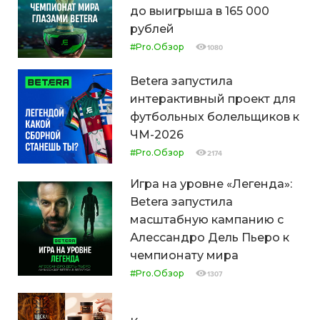
до выигрыша в 165 000
рублей
#Pro.Обзор
1080
Betera запустила
интерактивный проект для
футбольных болельщиков к
ЧМ-2026
#Pro.Обзор
2174
Игра на уровне «Легенда»:
Betera запустила
масштабную кампанию с
Алессандро Дель Пьеро к
чемпионату мира
#Pro.Обзор
1307