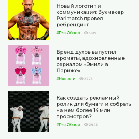
Новый логотип и
коммуникация: букмекер
Parimatch провел
ребрендинг
#Pro.Обзор
5109
Бренд духов выпустил
ароматы, вдохновленные
сериалом «Эмили в
Париже»
#Новости
2275
Как создать рекламный
ролик для бумаги и собрать
на нем более 14 млн
просмотров?
#Pro.Обзор
2946