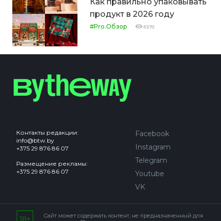
Как правильно упаковывать
продукт в 2026 году
#Pro.Обзор
4370
Контакты редакции:
Facebook
info@btw.by
Instagram
+375 29 876 86 07
Telegram
Размещение рекламы:
+375 29 876 86 07
Youtube
VK
Сайт может содержать контент, не предназначенный для