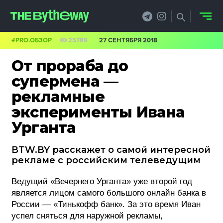
#PRO.ОБЗОР
25789
27 СЕНТЯБРЯ 2018
НОВОСТИ
От прораба до
PRO.ОБЗОР
супермена —
рекламные
КЕЙСЫ
эксперименты Ивана
ФИЛОСОФИЯ
Урганта
КРЕАТИВА
BTW.BY расскажет о самой интересной
рекламе с российским телеведущим
БИЗНЕС И
ТЕХНОЛОГИИ
Ведущий «Вечернего Урганта» уже второй год
является лицом самого большого онлайн банка в
ФЕСТИВАЛИ
России — «Тинькофф банк». За это время Иван
успел сняться для наружной рекламы,