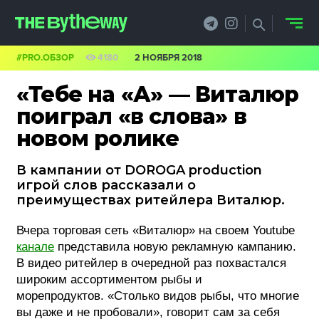
#PRO.ОБЗОР
4180
2 НОЯБРЯ 2018
НОВОСТИ
«Тебе на «А» — Виталюр
PRO.ОБЗОР
поиграл «в слова» в
новом ролике
КЕЙСЫ
В кампании от DOROGA production
ФИЛОСОФИЯ
игрой слов рассказали о
преимуществах ритейлера Виталюр.
КРЕАТИВА
Вчера торговая сеть «Виталюр» на своем Youtube
БИЗНЕС И
канале
представила новую рекламную кампанию.
ТЕХНОЛОГИИ
В видео ритейлер в очередной раз похвастался
широким ассортиментом рыбы и
ФЕСТИВАЛИ
морепродуктов. «Столько видов рыбы, что многие
вы даже и не пробовали», говорит сам за себя