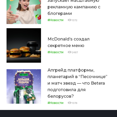
запускает масштабную
рекламную кампанию с
блогерами
#Новости
1372
McDonald’s создал
секретное меню
#Новости
2487
Апгрейд платформы,
планетарий в “Песочнице”
и матч звезд — что Betera
подготовила для
белорусов?
#Новости
1378