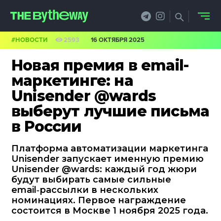
#НОВОСТИ
2593
16 ОКТЯБРЯ 2025
НОВОСТИ
Новая премия в email-
PRO.ОБЗОР
маркетинге: на
Unisender @wards
КЕЙСЫ
выберут лучшие письма
ФИЛОСОФИЯ
в России
КРЕАТИВА
Платформа автоматизации маркетинга
Unisender запускает именную премию
БИЗНЕС И
Unisender @wards: каждый год жюри
будут выбирать самые сильные
ТЕХНОЛОГИИ
email‑рассылки в нескольких
номинациях. Первое награждение
ФЕСТИВАЛИ
состоится в Москве 1 ноября 2025 года.