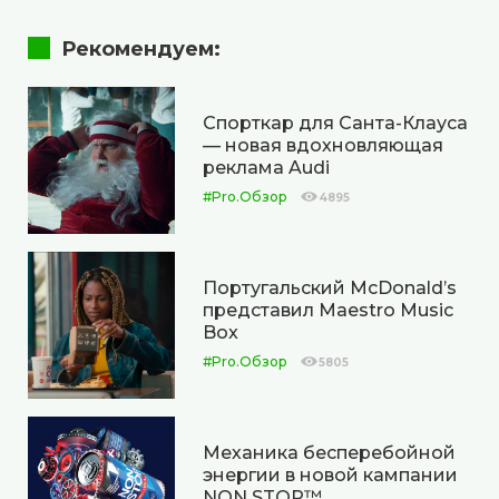
Рекомендуем:
Спорткар для Санта-Клауса
— новая вдохновляющая
реклама Audi
#Pro.Обзор
4895
Португальский McDonald’s
представил Maestro Music
Box
#Pro.Обзор
5805
Механика бесперебойной
энергии в новой кампании
NON STOP™