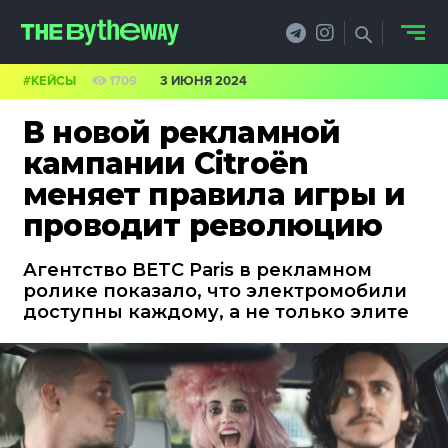
#КЕЙСЫ
1709
3 ИЮНЯ 2024
НОВОСТИ
В новой рекламной
PRO.ОБЗОР
кампании Citroën
меняет правила игры и
КЕЙСЫ
проводит революцию
ФИЛОСОФИЯ
Агентство BETC Paris в рекламном
КРЕАТИВА
ролике показало, что электромобили
доступны каждому, а не только элите
БИЗНЕС И
ТЕХНОЛОГИИ
ФЕСТИВАЛИ