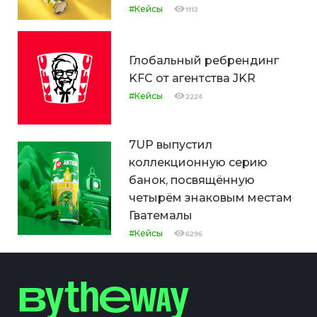
#Кейсы
1113
Глобальный ребрендинг
KFC от агентства JKR
#Кейсы
2224
7UP выпустил
коллекционную серию
банок, посвящённую
четырём знаковым местам
Гватемалы
#Кейсы
6296