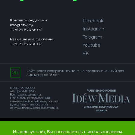
Контакты редакции:
Facebook
info@btw.by
Instagram
+375 29 876 86 07
Telegram
Размещение рекламы:
+375 29 876 86 07
Youtube
VK
Сайт может содержать контент, не предназначенный для
лиц младше 18 лет.
© 2016 – 2026 ООО
«АЙДЬЮ МЕДИА».
Все права защищены.
При любом использовании
материалов The Bytheway ссылка
(для сайтов - гиперссылка
на www.thebtw.com) обязательна.
© 2016 – 2026 Publishing house IDEW MEDIA BELARUS
Используя сайт, Вы соглашаетесь с использованием