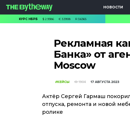
НОВОСТИ
КУРС НБРБ
$
2.9386
€
3.3908
R
3.6365
Рекламная ка
Банка» от аге
Moscow
#КЕЙСЫ
1904
17 АВГУСТА 2023
Актёр Сергей Гармаш покорил
отпуска, ремонта и новой ме
ролике