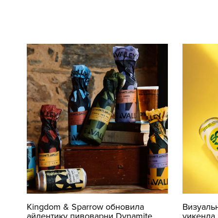
Kingdom & Sparrow обновила
Визуаль
айдентику пивоварни Dynamite
уикенда 