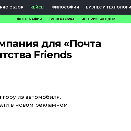
PRO.ОБЗОР
КЕЙСЫ
ФИЛОСОФИЯ
БИЗНЕС И ТЕХНОЛОГ
ФОТОГРАФИЯ
ТИПОГРАФИКА
ИСТОРИИ БРЕНДОВ
НОВОСТИ
мпания для «Почта
PRO.ОБЗОР
нтства Friends
КЕЙСЫ
ФИЛОСОФИЯ
КРЕАТИВА
БИЗНЕС И
 гору из автомобиля,
бели в новом рекламном
ТЕХНОЛОГИИ
ФЕСТИВАЛИ