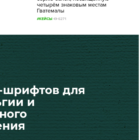
четырём знаковым местам
Гватемалы
#КЕЙСЫ
6271
о-шрифтов для
ьгии и
ного
ения