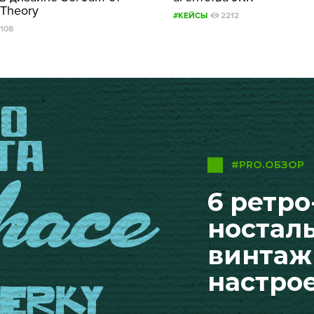
 Theory
#КЕЙСЫ
2212
1108
#PRO.ОБЗОР
6 ретр
ностал
винтаж
настро