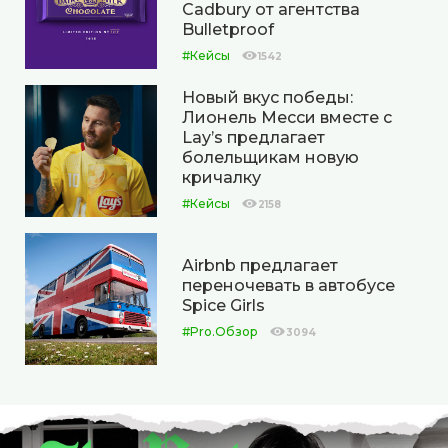
Cadbury от агентства
Bulletproof
#Кейсы
1542
Новый вкус победы:
Лионель Месси вместе с
Lay’s предлагает
болельщикам новую
кричалку
#Кейсы
2158
Airbnb предлагает
переночевать в автобусе
Spice Girls
#Pro.Обзор
3094