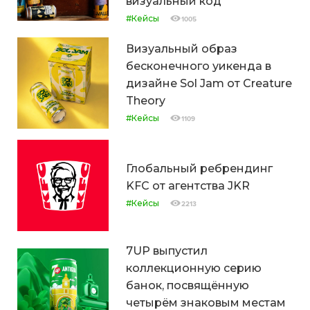
визуальный код
#Кейсы
1005
Визуальный образ
бесконечного уикенда в
дизайне Sol Jam от Creature
Theory
#Кейсы
1109
Глобальный ребрендинг
KFC от агентства JKR
#Кейсы
2213
7UP выпустил
коллекционную серию
банок, посвящённую
четырём знаковым местам