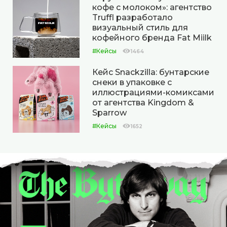
кофе с молоком»: агентство
Truffl разработало
визуальный стиль для
кофейного бренда Fat Miilk
#Кейсы
1464
Кейс Snackzilla: бунтарские
снеки в упаковке с
иллюстрациями-комиксами
от агентства Kingdom &
Sparrow
#Кейсы
1652