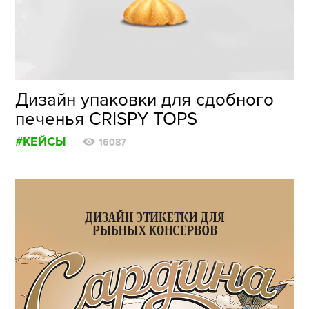
ФОТОГРАФИЯ
ТИПОГРАФИКА
ИСТОРИИ БРЕНДОВ
Дизайн упаковки для сдобного
печенья CRISPY TOPS
О ПРОЕКТЕ
#КЕЙСЫ
РЕКЛАМА
16087
КОНТАКТЫ