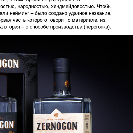
ностью, народностью, хендмейдовостью. Чтобы
ФОТОГРАФИЯ
вали нейминг – было создано удачное название,
рвая часть которого говорит о материале, из
ТИПОГРАФИКА
 а вторая – о способе производства (перегонка).
ИСТОРИИ БРЕНДОВ
О ПРОЕКТЕ
РЕКЛАМА
КОНТАКТЫ