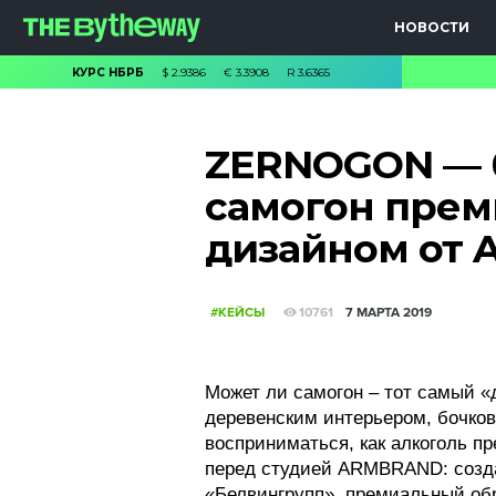
НОВОСТИ
КУРС НБРБ
$
2.9386
€
3.3908
R
3.6365
ZERNOGON — 
самогон прем
дизайном от
#КЕЙСЫ
10761
7 МАРТА 2019
Может ли самогон – тот самый 
деревенским интерьером, бочков
восприниматься, как алкоголь п
перед студией ARMBRAND: созда
«Белвингрупп», премиальный обр