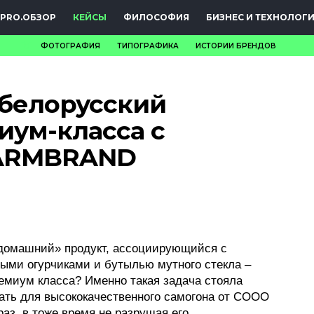
PRO.ОБЗОР
КЕЙСЫ
ФИЛОСОФИЯ
БИЗНЕС И ТЕХНОЛОГ
ФОТОГРАФИЯ
ТИПОГРАФИКА
ИСТОРИИ БРЕНДОВ
НОВОСТИ
белорусский
PRO.ОБЗОР
иум-класса с
КЕЙСЫ
 ARMBRAND
ФИЛОСОФИЯ
КРЕАТИВА
БИЗНЕС И
«домашний» продукт, ассоциирующийся с
ТЕХНОЛОГИИ
ыми огурчиками и бутылью мутного стекла –
ремиум класса? Именно такая задача стояла
ФЕСТИВАЛИ
ть для высококачественного самогона от СООО
аз, в тоже время не разрушая его