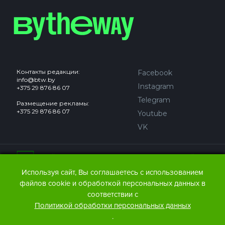
Контакты редакции:
Facebook
info@btw.by
Instagram
+375 29 876 86 07
Telegram
Размещение рекламы:
+375 29 876 86 07
Youtube
VK
Сайт может содержать контент, не предназначенный для
лиц младше 18 лет.
Используя сайт, Вы соглашаетесь с использованием
файлов cookie и обработкой персональных данных в
© 2016 – 2026 ООО
«АЙДЬЮ МЕДИА».
соответствии с
Все права защищены.
При любом использовании
Политикой обработки персональных данных
материалов The Bytheway ссылка
(для сайтов - гиперссылка
.
на www.thebtw.com) обязательна.