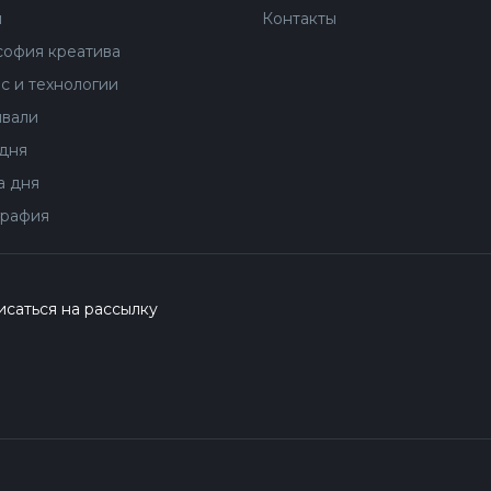
ы
Контакты
офия креатива
с и технологии
вали
дня
 дня
рафия
саться на рассылку