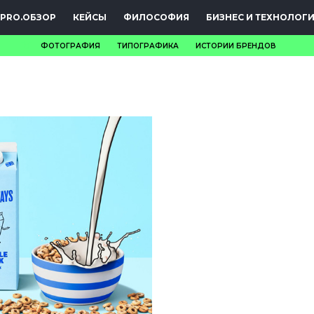
PRO.ОБЗОР
КЕЙСЫ
ФИЛОСОФИЯ
БИЗНЕС И ТЕХНОЛОГ
ФОТОГРАФИЯ
ТИПОГРАФИКА
ИСТОРИИ БРЕНДОВ
НОВОСТИ
PRO.ОБЗОР
КЕЙСЫ
ФИЛОСОФИЯ
КРЕАТИВА
БИЗНЕС И
ТЕХНОЛОГИИ
ФЕСТИВАЛИ