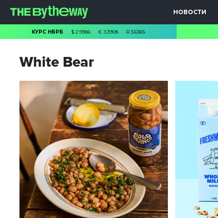
НОВОСТИ
КУРС НБРБ
$
2.9386
€
3.3908
R
3.6365
White Bear