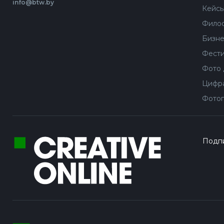
info@btw.by
Кейс
Филос
Бизне
Фести
Фото 
Цифра
Фотог
Подпи