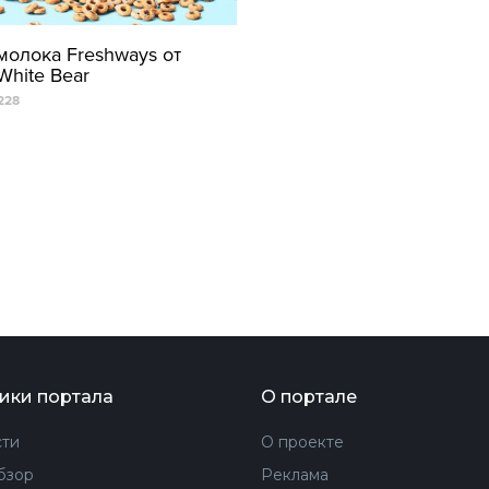
ФОТОГРАФИЯ
молока Freshways от
White Bear
ТИПОГРАФИКА
228
ИСТОРИИ БРЕНДОВ
О ПРОЕКТЕ
РЕКЛАМА
КОНТАКТЫ
ики портала
О портале
ти
О проекте
бзор
Реклама