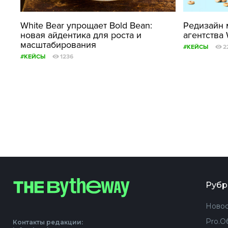
White Bear упрощает Bold Bean:
Редизайн 
новая айдентика для роста и
агентства 
масштабирования
#КЕЙСЫ
2
#КЕЙСЫ
1236
Рубр
Новос
Pro.О
Контакты редакции: