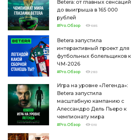
Betera: от главных сенсаций
до выигрыша в 165 000
рублей
#Pro.Обзор
1085
Betera запустила
интерактивный проект для
футбольных болельщиков к
ЧМ-2026
#Pro.Обзор
2183
Игра на уровне «Легенда»:
Betera запустила
масштабную кампанию с
Алессандро Дель Пьеро к
чемпионату мира
#Pro.Обзор
1310