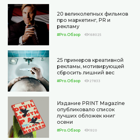
20 великолепных фильмов
про маркетинг, PR и
рекламу
#Pro.Обзор
168025
25 примеров креативной
рекламы, мотивирующей
сбросить лишний вес
#Pro.Обзор
27833
Издание PRINT Magazine
опубликовало список
лучших обложек книг
осени
#Pro.Обзор
1920