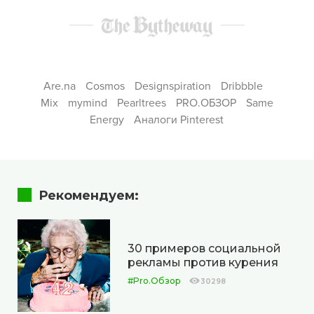
Are.na
Cosmos
Designspiration
Dribbble
Mix
mymind
Pearltrees
PRO.ОБЗОР
Same
Energy
Аналоги Pinterest
Рекомендуем:
30 примеров социальной
рекламы против курения
#Pro.Обзор
30298