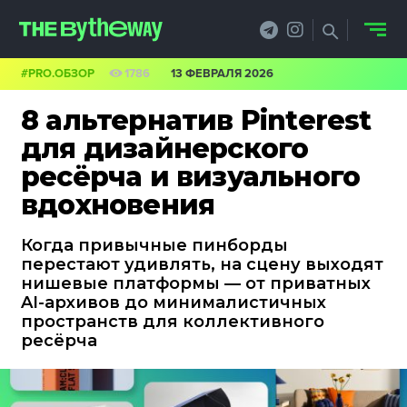
#PRO.ОБЗОР
1786
13 ФЕВРАЛЯ 2026
НОВОСТИ
8 альтернатив Pinterest
PRO.ОБЗОР
для дизайнерского
ресёрча и визуального
КЕЙСЫ
вдохновения
ФИЛОСОФИЯ
Когда привычные пинборды
КРЕАТИВА
перестают удивлять, на сцену выходят
нишевые платформы — от приватных
БИЗНЕС И
AI-архивов до минималистичных
пространств для коллективного
ТЕХНОЛОГИИ
ресёрча
ФЕСТИВАЛИ