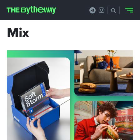
Mix
НОВОСТИ
PRO.ОБЗОР
КЕЙСЫ
ФИЛОСОФИЯ
КРЕАТИВА
БИЗНЕС И
ТЕХНОЛОГИИ
ФЕСТИВАЛИ