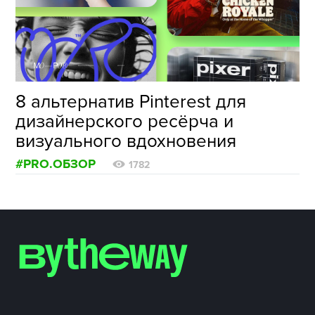
ФОТОГРАФИЯ
ТИПОГРАФИКА
ИСТОРИИ БРЕНДОВ
8 альтернатив Pinterest для
дизайнерского ресёрча и
О ПРОЕКТЕ
визуального вдохновения
РЕКЛАМА
#PRO.ОБЗОР
КОНТАКТЫ
1782