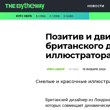
НОВОСТИ
КУРС НБРБ
$
2.9386
€
3.3908
R
3.6365
Позитив и дв
британского 
иллюстратора
#PRO.ОБЗОР
1583
15 ЯНВАРЯ 2024
Смелые и красочные иллюстр
Британский дизайнер из Лондон
которых совмещает динамически