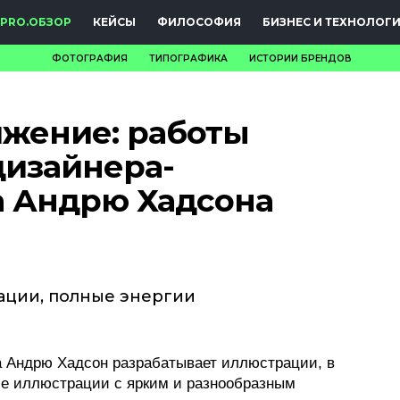
PRO.ОБЗОР
КЕЙСЫ
ФИЛОСОФИЯ
БИЗНЕС И ТЕХНОЛОГ
ФОТОГРАФИЯ
ТИПОГРАФИКА
ИСТОРИИ БРЕНДОВ
НОВОСТИ
ижение: работы
PRO.ОБЗОР
дизайнера-
КЕЙСЫ
 Андрю Хадсона
ФИЛОСОФИЯ
КРЕАТИВА
БИЗНЕС И
ации, полные энергии
ТЕХНОЛОГИИ
а Андрю Хадсон разрабатывает иллюстрации, в
ФЕСТИВАЛИ
е иллюстрации с ярким и разнообразным