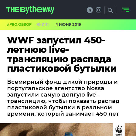
#PRO.ОБЗОР
3111
4 ИЮНЯ 2019
НОВОСТИ
WWF запустил 450-
PRO.ОБЗОР
летнюю live-
трансляцию распада
КЕЙСЫ
пластиковой бутылки
ФИЛОСОФИЯ
Всемирный фонд дикой природы и
КРЕАТИВА
португальское агентство Nossa
запустили самую долгую live-
БИЗНЕС И
трансляцию, чтобы показать распад
пластиковой бутылки в реальном
ТЕХНОЛОГИИ
времени, который занимает 450 лет
ФЕСТИВАЛИ