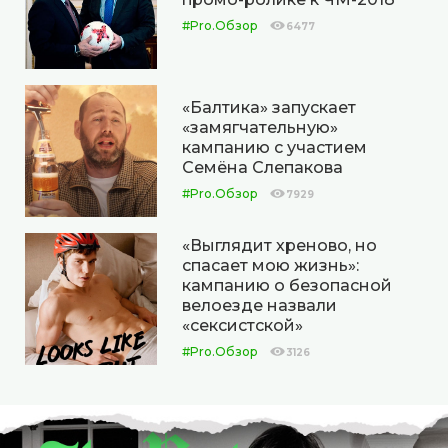
#Pro.Обзор
6477
«Балтика» запускает
«замягчательную»
кампанию с участием
Семёна Слепакова
#Pro.Обзор
7929
«Выглядит хреново, но
спасает мою жизнь»:
кампанию о безопасной
велоезде назвали
«сексистской»
#Pro.Обзор
3126