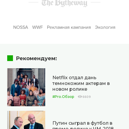
NOSSA
WWF
Рекламная кампания
Экология
Рекомендуем:
Netflix отдал дань
темнокожим актерам в
новом ролике
#Pro.Обзор
6609
Путин сыграл в футбол в
промо-ролике к ЧМ-2018