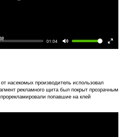
k
Volume
Current
01:04
time
Toggle
Toggle
Mute
Fullscree
 от насекомых производитель использовал
рагмент рекламного щита был покрыт прозрачным
 прорекламировали попавшие на клей