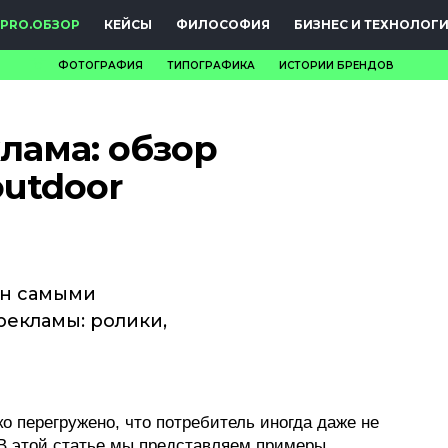
PRO.ОБЗОР
КЕЙСЫ
ФИЛОСОФИЯ
БИЗНЕС И ТЕХНОЛОГ
ФОТОГРАФИЯ
ТИПОГРАФИКА
ИСТОРИИ БРЕНДОВ
НОВОСТИ
лама: обзор
PRO.ОБЗОР
outdoor
КЕЙСЫ
ФИЛОСОФИЯ
КРЕАТИВА
н самыми
екламы: ролики,
БИЗНЕС И
ТЕХНОЛОГИИ
ФЕСТИВАЛИ
о перегружено, что потребитель иногда даже не
 В этой статье мы представляем примеры