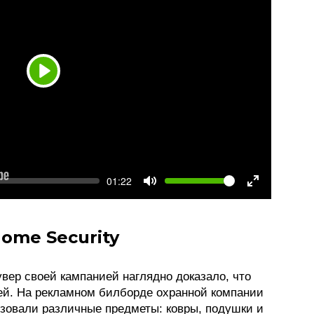
Play
k
Volume
Current
01:22
time
Toggle
Toggle
Mute
Fullscree
Home Security
вер своей кампанией наглядно доказало, что
ей. На рекламном билборде охранной компании
ьзовали различные предметы: ковры, подушки и