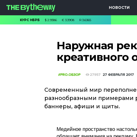
НОВОСТИ
КУРС НБРБ
$
2.9386
€
3.3908
R
3.6365
Наружная рек
креативного 
#PRO.ОБЗОР
27957
27 ФЕВРАЛЯ 2017
Современный мир переполне
разнообразными примерами р
баннеры, афиши и щиты.
Медийное пространство настольк
обращает внимания на рекламу.