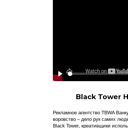
See
Play
Black Tower 
Рекламное агентство TBWA Ванку
воровство – дело рук самих люд
Black Tower, креативщики испол