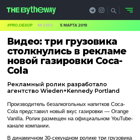
#PRO.ОБЗОР
2303
5 МАРТА 2019
НОВОСТИ
Видео: три грузовика
PRO.ОБЗОР
столкнулись в рекламе
новой газировки Coca-
КЕЙСЫ
Cola
ФИЛОСОФИЯ
Рекламный ролик разработало
КРЕАТИВА
агентство Wieden+Kennedy Portland
БИЗНЕС И
Производитель безалкогольных напитков Coca-
Cola представил новый вкус газировки — Orange
ТЕХНОЛОГИИ
Vanilla. Ролик размещен на официальном YouTube-
канале компании.
ФЕСТИВАЛИ
В динамичном 30-секундном ролике три грузовика