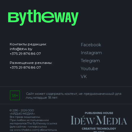
Контакты редакции:
Facebook
info@btw.by
Instagram
+375 29 876 86 07
Telegram
Размещение рекламы:
+375 29 876 86 07
Youtube
VK
Сайт может содержать контент, не предназначенный для
лиц младше 18 лет.
© 2016 – 2026 ООО
«АЙДЬЮ МЕДИА».
Все права защищены.
При любом использовании
материалов The Bytheway ссылка
(для сайтов - гиперссылка
на www.thebtw.com) обязательна.