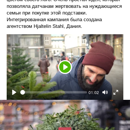
позволяла датчанам жертвовать на нуждающиеся
ФОТОГРАФИЯ
семьи при покупке этой подставки.
Интегрированная кампания была создана
ТИПОГРАФИКА
агентством Hjaltelin Stahl, Дания.
ИСТОРИИ БРЕНДОВ
О ПРОЕКТЕ
РЕКЛАМА
КОНТАКТЫ
Play
Seek
Current
01:02
time
Play
Toggle
Togg
Mute
Fulls