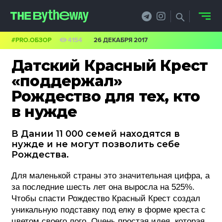
#PRO.ОБЗОР
4154
26 ДЕКАБРЯ 2017
НОВОСТИ
Датский Красный Крест
PRO.ОБЗОР
«поддержал»
Рождество для тех, кто
КЕЙСЫ
в нужде
ФИЛОСОФИЯ
В Дании 11 000 семей находятся в
КРЕАТИВА
нужде и не могут позволить себе
Рождества.
БИЗНЕС И
Для маленькой страны это значительная цифра, а
ТЕХНОЛОГИИ
за последние шесть лет она выросла на 525%.
Чтобы спасти Рождество Красный Крест создал
ФЕСТИВАЛИ
уникальную подставку под елку в форме креста с
цветом своего лого. Очень простая идея, которая