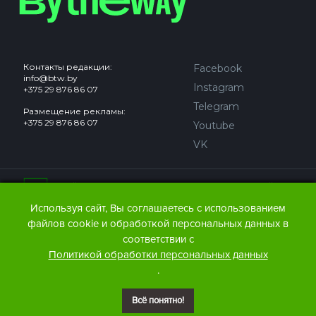
Контакты редакции:
Facebook
info@btw.by
Instagram
+375 29 876 86 07
Telegram
Размещение рекламы:
+375 29 876 86 07
Youtube
VK
Сайт может содержать контент, не предназначенный для
лиц младше 18 лет.
Используя сайт, Вы соглашаетесь с использованием
файлов cookie и обработкой персональных данных в
© 2016 – 2026 ООО
«АЙДЬЮ МЕДИА».
соответствии с
Все права защищены.
При любом использовании
Политикой обработки персональных данных
материалов The Bytheway ссылка
(для сайтов - гиперссылка
.
на www.thebtw.com) обязательна.
Всё понятно!
© 2016 – 2026 Publishing house IDEW MEDIA BELARUS