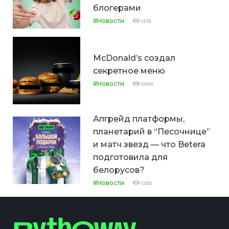
блогерами
#Новости
1375
McDonald’s создал
секретное меню
#Новости
2490
Апгрейд платформы,
планетарий в “Песочнице”
и матч звезд — что Betera
подготовила для
белорусов?
#Новости
1380