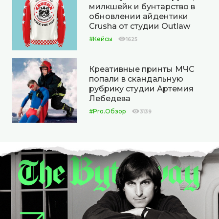
милкшейк и бунтарство в
обновлении айдентики
Crusha от студии Outlaw
#Кейсы
1625
Креативные принты МЧС
попали в скандальную
рубрику студии Артемия
Лебедева
#Pro.Обзор
3139