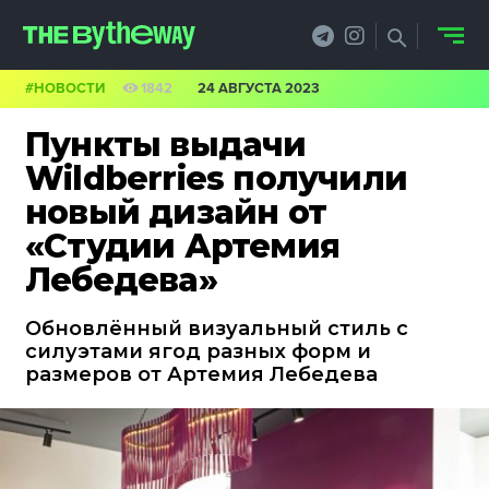
#НОВОСТИ
1842
24 АВГУСТА 2023
НОВОСТИ
Пункты выдачи
PRO.ОБЗОР
Wildberries получили
новый дизайн от
КЕЙСЫ
«Студии Артемия
ФИЛОСОФИЯ
Лебедева»
КРЕАТИВА
Обновлённый визуальный стиль с
силуэтами ягод разных форм и
БИЗНЕС И
размеров от Артемия Лебедева
ТЕХНОЛОГИИ
ФЕСТИВАЛИ