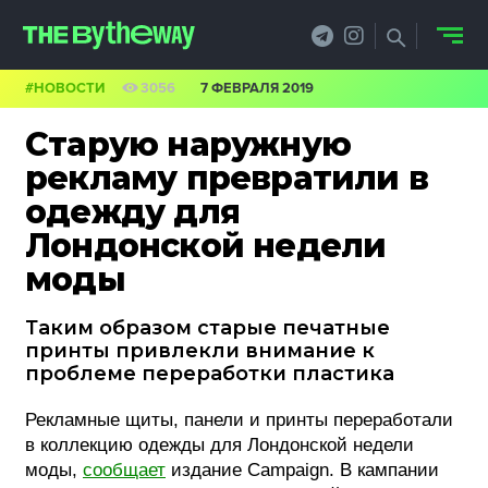
#НОВОСТИ
3056
7 ФЕВРАЛЯ 2019
НОВОСТИ
Старую наружную
PRO.ОБЗОР
рекламу превратили в
одежду для
КЕЙСЫ
Лондонской недели
ФИЛОСОФИЯ
моды
КРЕАТИВА
Таким образом старые печатные
принты привлекли внимание к
БИЗНЕС И
проблеме переработки пластика
ТЕХНОЛОГИИ
Рекламные щиты, панели и принты переработали
в коллекцию одежды для Лондонской недели
ФЕСТИВАЛИ
моды,
сообщает
издание Campaign. В кампании