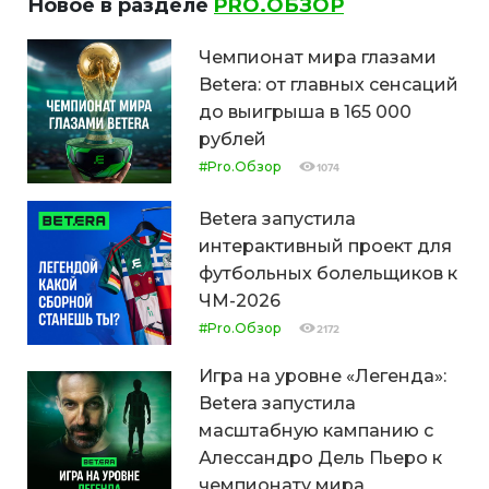
Новое в разделе
PRO.ОБЗОР
Чемпионат мира глазами
Betera: от главных сенсаций
до выигрыша в 165 000
рублей
#Pro.Обзор
1074
Betera запустила
интерактивный проект для
футбольных болельщиков к
ЧМ-2026
#Pro.Обзор
2172
Игра на уровне «Легенда»:
Betera запустила
масштабную кампанию с
Алессандро Дель Пьеро к
чемпионату мира