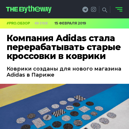
#PRO.ОБЗОР
3108
15 ФЕВРАЛЯ 2019
НОВОСТИ
Компания Adidas стала
PRO.ОБЗОР
перерабатывать старые
кроссовки в коврики
КЕЙСЫ
Коврики созданы для нового магазина
ФИЛОСОФИЯ
Adidas в Париже
КРЕАТИВА
БИЗНЕС И
ТЕХНОЛОГИИ
ФЕСТИВАЛИ