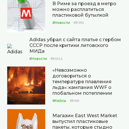
В Риме за проезд в метро
можно расплатиться
пластиковой бутылкой
#Новости
3151
Adidas убрал с сайта платье с гербом
СССР после критики литовского
МИДа
#Новости
5524
«Невозможно
договориться о
температуре плавления
льда»: кампания WWF о
глобальном потеплении
#Кейсы
1515
Магазин East West Market
выпустил пластиковые
пакеты, которые стыдно