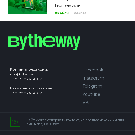
Гватемалы
#Кейсы
6264
Контакты редакции:
Facebook
info@btw.by
Instagram
+375 29 876 86 07
Telegram
Размещение рекламы:
+375 29 876 86 07
Youtube
VK
Сайт может содержать контент, не предназначенный для
лиц младше 18 лет.