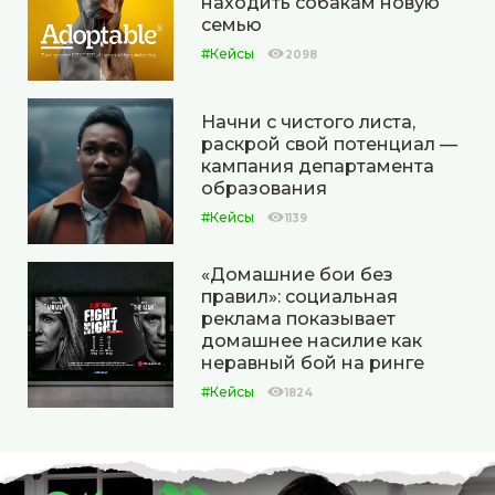
находить собакам новую
семью
#Кейсы
2098
Начни с чистого листа,
раскрой свой потенциал —
кампания департамента
образования
#Кейсы
1139
«Домашние бои без
правил»: социальная
реклама показывает
домашнее насилие как
неравный бой на ринге
#Кейсы
1824