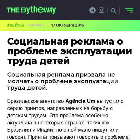
#КЕЙСЫ
6045
17 ОКТЯБРЯ 2016
НОВОСТИ
Социальная реклама о
PRO.ОБЗОР
проблеме эксплуатации
труда детей
КЕЙСЫ
Социальная реклама призвала не
ФИЛОСОФИЯ
молчать о проблеме эксплуатации
труда детей.
КРЕАТИВА
Бразильское агентство
Agência Um
выпустило
БИЗНЕС И
серию принтов, направленных на борьбу с
ТЕХНОЛОГИИ
детским трудом. Эта проблема особенно
актуальна в некоторых странах, таких как
ФЕСТИВАЛИ
Бразилия и Индии, но о ней мало пишут или
говорят. Принты призывают говорить о проблеме,