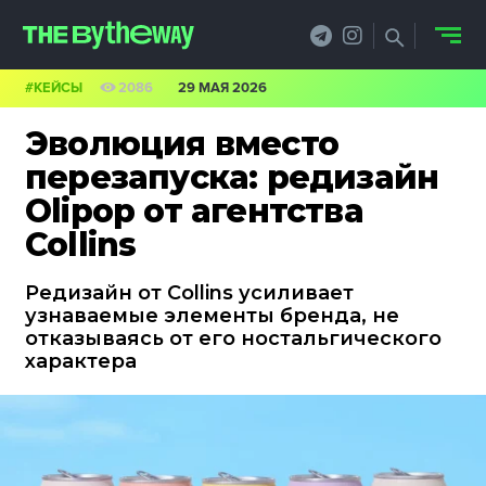
#КЕЙСЫ
2086
29 МАЯ 2026
НОВОСТИ
Эволюция вместо
PRO.ОБЗОР
перезапуска: редизайн
Olipop от агентства
КЕЙСЫ
Collins
ФИЛОСОФИЯ
Редизайн от Collins усиливает
КРЕАТИВА
узнаваемые элементы бренда, не
отказываясь от его ностальгического
БИЗНЕС И
характера
ТЕХНОЛОГИИ
ФЕСТИВАЛИ