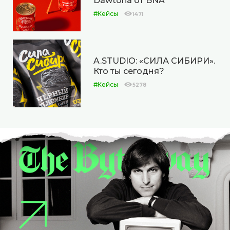
Dawtona от BNA
#Кейсы
1471
A.STUDIO: «СИЛА СИБИРИ».
Кто ты сегодня?
#Кейсы
5278