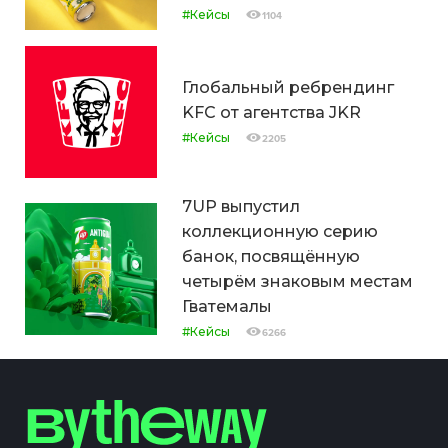
#Кейсы
1104
Глобальный ребрендинг
KFC от агентства JKR
#Кейсы
2205
7UP выпустил
коллекционную серию
банок, посвящённую
четырём знаковым местам
Гватемалы
#Кейсы
6266