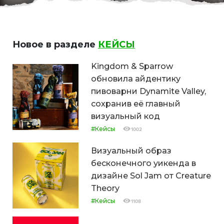
Новое в разделе
КЕЙСЫ
Kingdom & Sparrow
обновила айдентику
пивоварни Dynamite Valley,
сохранив её главный
визуальный код
#Кейсы
1002
Визуальный образ
бесконечного уикенда в
дизайне Sol Jam от Creature
Theory
#Кейсы
1108