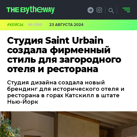
#КЕЙСЫ
3195
23 АВГУСТА 2024
НОВОСТИ
Студия Saint Urbain
PRO.ОБЗОР
создала фирменный
стиль для загородного
КЕЙСЫ
отеля и ресторана
ФИЛОСОФИЯ
Студия дизайна создала новый
КРЕАТИВА
брендинг для исторического отеля и
ресторана в горах Катскилл в штате
БИЗНЕС И
Нью-Йорк
ТЕХНОЛОГИИ
ФЕСТИВАЛИ