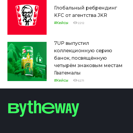
Глобальный ребрендинг
KFC от агентства JKR
#Кейсы
2212
7UP выпустил
коллекционную серию
банок, посвящённую
четырём знаковым местам
Гватемалы
#Кейсы
6271