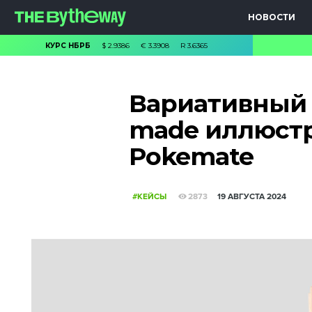
НОВОСТИ
КУРС НБРБ
$
2.9386
€
3.3908
R
3.6365
Вариативный 
made иллюстр
Pokemate
#КЕЙСЫ
2873
19 АВГУСТА 2024