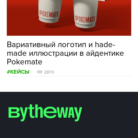
ФОТОГРАФИЯ
ТИПОГРАФИКА
ИСТОРИИ БРЕНДОВ
Вариативный логотип и hade-
made иллюстрации в айдентике
О ПРОЕКТЕ
Pokemate
РЕКЛАМА
#КЕЙСЫ
КОНТАКТЫ
2870