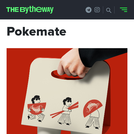
Pokemate
НОВОСТИ
PRO.ОБЗОР
КЕЙСЫ
ФИЛОСОФИЯ
КРЕАТИВА
БИЗНЕС И
ТЕХНОЛОГИИ
ФЕСТИВАЛИ