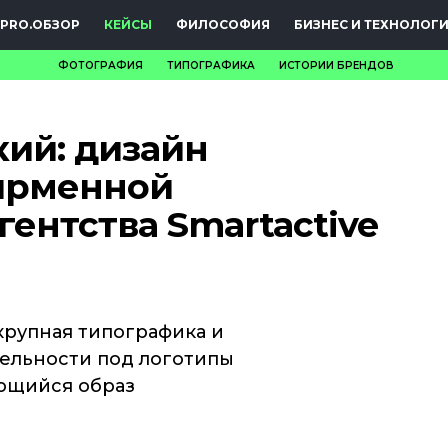
PRO.ОБЗОР
КЕЙСЫ
ФИЛОСОФИЯ
БИЗНЕС И ТЕХНОЛОГ
ФОТОГРАФИЯ
ТИПОГРАФИКА
ИСТОРИИ БРЕНДОВ
НОВОСТИ
кий: дизайн
PRO.ОБЗОР
ирменной
КЕЙСЫ
ентства Smartactive
ФИЛОСОФИЯ
КРЕАТИВА
БИЗНЕС И
крупная типографика и
ельности под логотипы
ТЕХНОЛОГИИ
ющийся образ
ФЕСТИВАЛИ