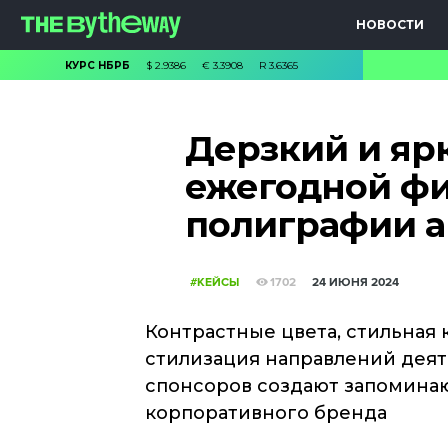
НОВОСТИ
КУРС НБРБ
$
2.9386
€
3.3908
R
3.6365
Дерзкий и яр
ежегодной ф
полиграфии аг
#КЕЙСЫ
1702
24 ИЮНЯ 2024
Контрастные цвета, стильная 
стилизация направлений деят
спонсоров создают запомина
корпоративного бренда