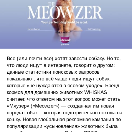
ФОТОГРАФИЯ
ТИПОГРАФИКА
ИСТОРИИ БРЕНДОВ
О ПРОЕКТЕ
Все (или почти все) хотят завести собаку. Но то,
РЕКЛАМА
что люди ищут в интернете, говорит о другом:
КОНТАКТЫ
данные статистики поисковых запросов
показывают, что всё чаще люди ищут собак,
которые «не нуждаются в особом уходе». Бренд
кормов для домашних животных WHISKAS
считает, что ответом на этот вопрос может стать
«Мяузер» («Meowzer») — созданная им новая
порода собак… которая подозрительно похожа на
кошку. Новая глобальная рекламная кампания по
популяризации «усыновления» животных была