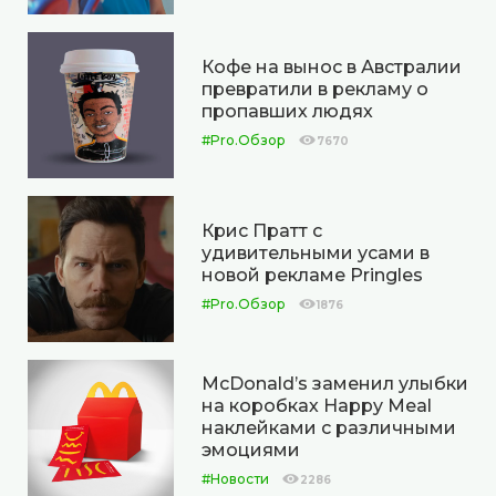
Кофе на вынос в Австралии
превратили в рекламу о
пропавших людях
#Pro.Обзор
7670
Крис Пратт с
удивительными усами в
новой рекламе Pringles
#Pro.Обзор
1876
McDonald’s заменил улыбки
на коробках Happy Meal
наклейками с различными
эмоциями
#Новости
2286