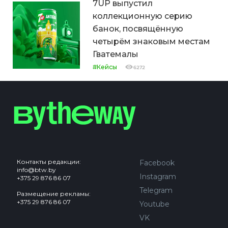
7UP выпустил
коллекционную серию
банок, посвящённую
четырём знаковым местам
Гватемалы
#Кейсы
6272
Контакты редакции:
Facebook
info@btw.by
Instagram
+375 29 876 86 07
Telegram
Размещение рекламы:
+375 29 876 86 07
Youtube
VK