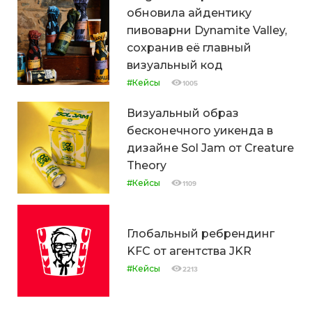
обновила айдентику
пивоварни Dynamite Valley,
сохранив её главный
визуальный код
#Кейсы
1005
Визуальный образ
бесконечного уикенда в
дизайне Sol Jam от Creature
Theory
#Кейсы
1109
Глобальный ребрендинг
KFC от агентства JKR
#Кейсы
2213