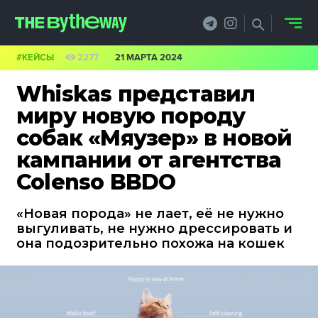
#КЕЙСЫ
2277
21 МАРТА 2024
НОВОСТИ
Whiskas представил
PRO.ОБЗОР
миру новую породу
собак «Мяузер» в новой
КЕЙСЫ
кампании от агентства
ФИЛОСОФИЯ
Colenso BBDO
КРЕАТИВА
«Новая порода» не лает, её не нужно
выгуливать, не нужно дрессировать и
БИЗНЕС И
она подозрительно похожа на кошек
ТЕХНОЛОГИИ
ФЕСТИВАЛИ