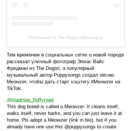
Публикация от The Dogist (@thedogist)
Тем временем в социальных сетях о новой породе
рассказал уличный фотограф Элиас Вайс
Фридман из The Dogist, а популярный
музыкальный автор Puppysongs создал песню
Meowzer, чтобы дать старт хэштегу #Meowzer на
TikTok.
@madmax_fluffyroad
This dog breed is called a Meowzer. It cleans itself,
walks itself, never barks, and you can just leave it at
home. Pls adopt a Meowzer (link in bio), but if you
already have one use this @puppysongs to create