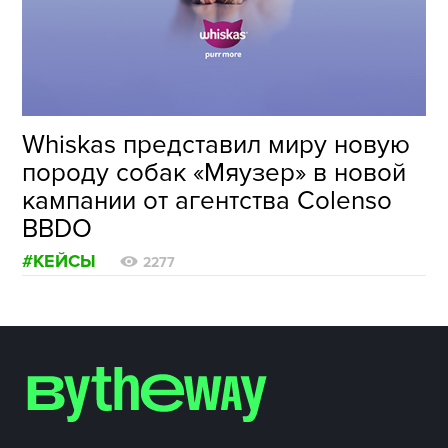
ФОТОГРАФИЯ
ТИПОГРАФИКА
ИСТОРИИ БРЕНДОВ
Whiskas представил миру новую
породу собак «Мяузер» в новой
О ПРОЕКТЕ
кампании от агентства Colenso
РЕКЛАМА
BBDO
КОНТАКТЫ
#КЕЙСЫ
2277