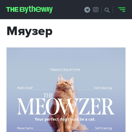
Мяузер
НОВОСТИ
PRO.ОБЗОР
КЕЙСЫ
ФИЛОСОФИЯ
КРЕАТИВА
БИЗНЕС И
ТЕХНОЛОГИИ
ФЕСТИВАЛИ