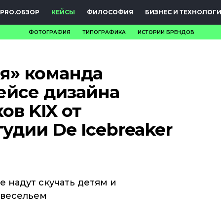
PRO.ОБЗОР
КЕЙСЫ
ФИЛОСОФИЯ
БИЗНЕС И ТЕХНОЛОГ
ФОТОГРАФИЯ
ТИПОГРАФИКА
ИСТОРИИ БРЕНДОВ
НОВОСТИ
я» команда
PRO.ОБЗОР
ейсе дизайна
КЕЙСЫ
ов KIX от
ФИЛОСОФИЯ
удии De Icebreaker
КРЕАТИВА
БИЗНЕС И
ТЕХНОЛОГИИ
 надут скучать детям и
 весельем
ФЕСТИВАЛИ