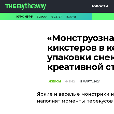
НОВОСТИ
КУРС НБРБ
$
2.9264
€
3.3767
R
3.6441
«Монструозна
кикстеров в к
упаковки снек
креативной ст
#КЕЙСЫ
1142
11 МАРТА 2024
Яркие и веселые монстрики не
наполнят моменты перекусов