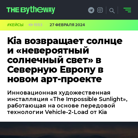
#КЕЙСЫ
1553
27 ФЕВРАЛЯ 2024
НОВОСТИ
Kia возвращает солнце
PRO.ОБЗОР
и «невероятный
солнечный свет» в
КЕЙСЫ
Северную Европу в
ФИЛОСОФИЯ
новом арт-проекте
КРЕАТИВА
Инновационная художественная
инсталляция «The Impossible Sunlight»,
БИЗНЕС И
работающая на основе передовой
технологии Vehicle-2-Load от Kia
ТЕХНОЛОГИИ
ФЕСТИВАЛИ