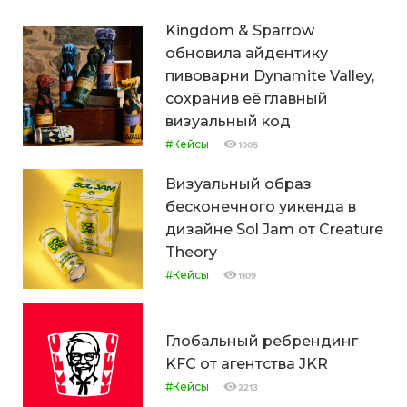
Kingdom & Sparrow
обновила айдентику
пивоварни Dynamite Valley,
сохранив её главный
визуальный код
#Кейсы
1005
Визуальный образ
бесконечного уикенда в
дизайне Sol Jam от Creature
Theory
#Кейсы
1109
Глобальный ребрендинг
KFC от агентства JKR
#Кейсы
2213