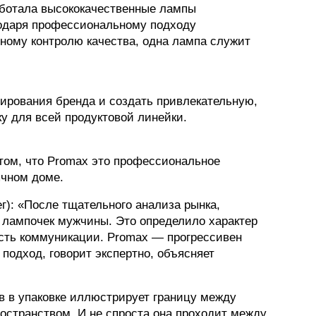
ботала высококачественные лампы
одаря профессиональному подходу
ФОТОГРАФИЯ
ному контролю качества, одна лампа служит
ТИПОГРАФИКА
ИСТОРИИ БРЕНДОВ
ирования бренда и создать привлекательную,
у для всей продуктовой линейки.
О ПРОЕКТЕ
РЕКЛАМА
том, что Promax это профессиональное
КОНТАКТЫ
ычном доме.
г): «После тщательного анализа рынка,
 лампочек мужчины. Это определило характер
ость коммуникации. Promax — прогрессивен
подход, говорит экспертно, объясняет
ов в упаковке иллюстрирует границу между
странством. И не спроста она проходит между