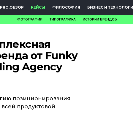
PRO.ОБЗОР
КЕЙСЫ
ФИЛОСОФИЯ
БИЗНЕС И ТЕХНОЛОГ
ФОТОГРАФИЯ
ТИПОГРАФИКА
ИСТОРИИ БРЕНДОВ
НОВОСТИ
плексная
PRO.ОБЗОР
енда от Funky
КЕЙСЫ
ding Agency
ФИЛОСОФИЯ
КРЕАТИВА
БИЗНЕС И
тегию позиционирования
я всей продуктовой
ТЕХНОЛОГИИ
ФЕСТИВАЛИ