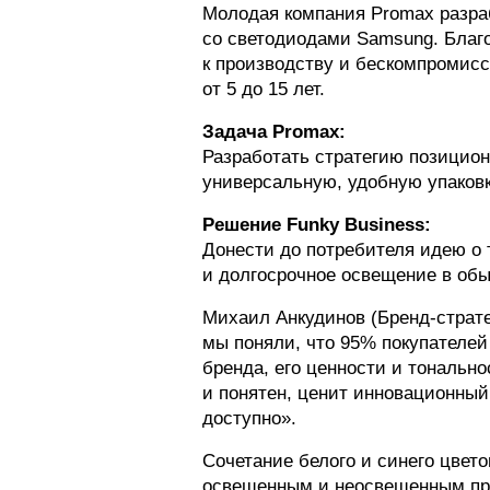
Молодая компания Promax разра
со светодиодами Samsung. Благ
к производству и бескомпромисс
от 5 до 15 лет.
Задача Promax:
Разработать стратегию позицион
универсальную, удобную упаковк
Решение Funky Business:
Донести до потребителя идею о 
и долгосрочное освещение в об
Михаил Анкудинов (Бренд-страте
мы поняли, что 95% покупателей
бренда, его ценности и тональн
и понятен, ценит инновационный 
доступно».
Сочетание белого и синего цвет
освещенным и неосвещенным про