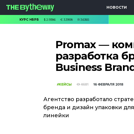
НОВОСТИ
КУРС НБРБ
$
2.9386
€
3.3908
R
3.6365
Promax — ком
разработка бр
Business Bran
#КЕЙСЫ
4681
16 ФЕВРАЛЯ 2018
Агентство разработало стра
бренда и дизайн упаковки дл
линейки