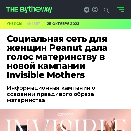
#КЕЙСЫ
1557
25 ОКТЯБРЯ 2023
НОВОСТИ
Социальная сеть для
PRO.ОБЗОР
женщин Peanut дала
голос материнству в
КЕЙСЫ
новой кампании
ФИЛОСОФИЯ
Invisible Mothers
КРЕАТИВА
Информационная кампания о
создании правдивого образа
БИЗНЕС И
материнства
ТЕХНОЛОГИИ
ФЕСТИВАЛИ