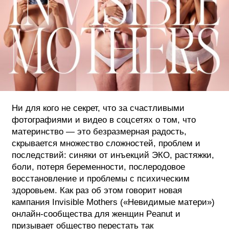
ФОТОГРАФИЯ
ТИПОГРАФИКА
ИСТОРИИ БРЕНДОВ
О ПРОЕКТЕ
РЕКЛАМА
Ни для кого не секрет, что за счастливыми
КОНТАКТЫ
фотографиями и видео в соцсетях о том, что
материнство — это безразмерная радость,
скрывается множество сложностей, проблем и
последствий: синяки от инъекций ЭКО, растяжки,
боли, потеря беременности, послеродовое
восстановление и проблемы с психическим
здоровьем. Как раз об этом говорит новая
кампания Invisible Mothers («Невидимые матери»)
онлайн-сообщества для женщин Peanut и
призывает общество перестать так