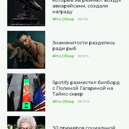
которые загрязняют воздух
авиарейсами, создали
награду
#Pro.Обзор
1713
Знаменитости разделись
ради рыб
#Pro.Обзор
5175
Spotify разместил билборд
с Полиной Гагариной на
Таймс-сквер
#Pro.Обзор
3178
30 примеров социальной