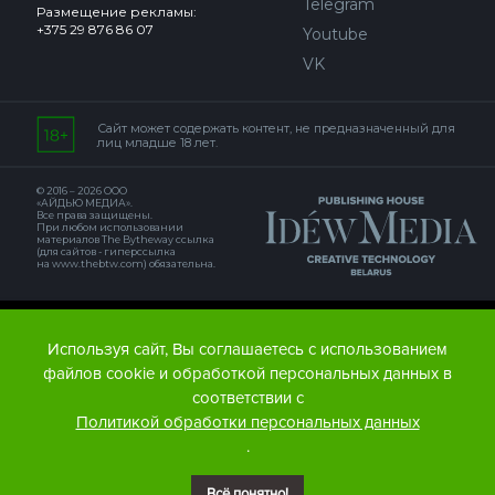
Telegram
Размещение рекламы:
+375 29 876 86 07
Youtube
VK
Сайт может содержать контент, не предназначенный для
лиц младше 18 лет.
© 2016 – 2026 ООО
«АЙДЬЮ МЕДИА».
Все права защищены.
При любом использовании
материалов The Bytheway ссылка
(для сайтов - гиперссылка
на www.thebtw.com) обязательна.
© 2016 – 2026 Publishing house IDEW MEDIA BELARUS
Используя сайт, Вы соглашаетесь с использованием
файлов cookie и обработкой персональных данных в
соответствии с
Политикой обработки персональных данных
.
Всё понятно!