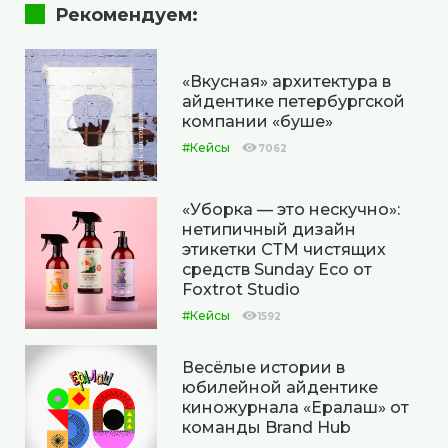
Рекомендуем:
«Вкусная» архитектура в
айдентике петербургской
компании «буше»
#Кейсы
7062
«Уборка — это нескучно»:
нетипичный дизайн
этикетки СТМ чистящих
средств Sunday Eco от
Foxtrot Studio
#Кейсы
1592
Весёлые истории в
юбилейной айдентике
киножурнала «Ералаш» от
команды Brand Hub