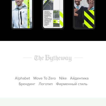
Alphabet
Move To Zero
Nike
Айдентика
Брендинг
Логотип
Фирменный стиль