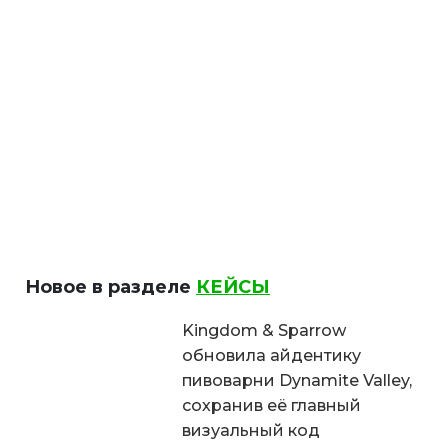
Новое в разделе
КЕЙСЫ
Kingdom & Sparrow
обновила айдентику
пивоварни Dynamite Valley,
сохранив её главный
визуальный код
#Кейсы
993
Визуальный образ
бесконечного уикенда в
дизайне Sol Jam от Creature
Theory
#Кейсы
1105