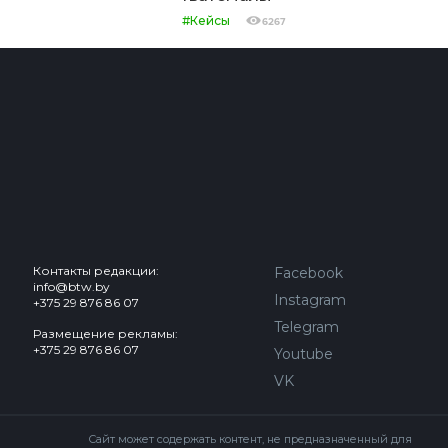
Контакты редакции:
Facebook
info@btw.by
Instagram
+375 29 876 86 07
Telegram
Размещение рекламы:
+375 29 876 86 07
Youtube
VK
Сайт может содержать контент, не предназначенный для
лиц младше 18 лет.
© 2016 – 2026 ООО
«АЙДЬЮ МЕДИА».
Все права защищены.
При любом использовании
материалов The Bytheway ссылка
(для сайтов - гиперссылка
на www.thebtw.com) обязательна.
© 2016 – 2026 Publishing house IDEW MEDIA BELARUS