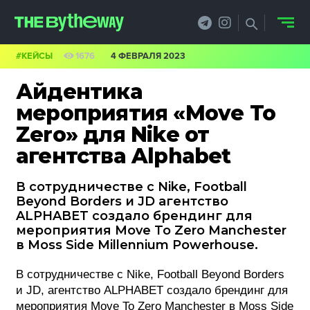
#КЕЙСЫ
1676
4 ФЕВРАЛЯ 2023
НОВОСТИ
Айдентика
PRO.ОБЗОР
мероприятия «Move To
Zero» для Nike от
КЕЙСЫ
агентства Alphabet
ФИЛОСОФИЯ
В сотрудничестве с Nike, Football
КРЕАТИВА
Beyond Borders и JD агентство
ALPHABET создало брендинг для
БИЗНЕС И
мероприятия Move To Zero Manchester
в Moss Side Millennium Powerhouse.
ТЕХНОЛОГИИ
В сотрудничестве с Nike, Football Beyond Borders
ФЕСТИВАЛИ
и JD, агентство ALPHABET создало брендинг для
мероприятия Move To Zero Manchester в Moss Side