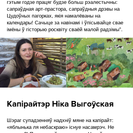
гэтым годзе працяг будзе больш рэалестычны:
сапраўдная арт-прастора, сапраўдныя дрэвы на
Цудоўных пагорках, якія намалёваны на
календары! Сачыце за навінамі і ўпісывайце свае
імёны ў гісторыю росквіту сваёй малой радзімы”.
Капірайтэр Ніка Выгоўская
Шэраг супадзенняў надхніў мяне на капірайт:
«яблынька ля небаскраю» існуе насамрэч. Не