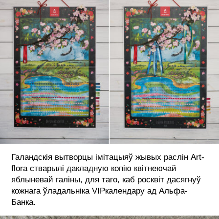
Галандскія вытворцы імітацыяў жывых раслін Аrt-
flora стварылі дакладную копію квітнеючай
яблыневай галіны, для таго, каб росквіт дасягнуў
кожнага ўладальніка VIPкалендару ад Альфа-
Банка.