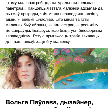
і таму малюнак робіцца натуральным і «дыхае
паветрам». Канцэпцыя гэтага малюнка адсылае да
рытмаў прыроды, якія мякка пераходзяць адзін у
адзін. Я вельмі шчасліва, што мінавіта гэты
малюнак быў абраны, як адлюстрацыя роськвіту.
Бо сапраўды, Беларусь мае быць уся біясфэрным
запаведнікам. Гэтую прыгажосць трэба захаваць
для нашчадкаў, хаця б у малюнку.
Вольга Паўлава, дызайнер,