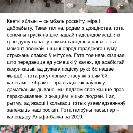
Кветкі яблыні – сымбаль росквіту, міра і
дабрабыту. Такая галіна, родам з дзяцінства, гэта
сонечны трусік на дне нашай падсвядомасці, які
грэе душу нават у самыя халодныя часы, гэта
момант звонкай цішыні сярод гарадскога шуму ,
стрыжань спакою ў мітусне. Гэта тое нявыказанае,
што перадаецца ад усмешкі ў вачах, ад асабістай
камунікацыі, ад дужага поціску рукі; бо нашае
жыццё – гэта рэгулярные стасункі з сям’ёй,
калегамі, сябрамі – праз гады, як чаўнок у
даматканым дыване, мы вядзем сваё жыццё праз
перакрыжаванні з жыццём іншых людзей. І ад
рытму, ад якасці і колькасці гэтых узаемадзеянняў
залежыць наш росквіт. Гэта галоўны пасыл арт-
календару Альфа-банка на 2019.