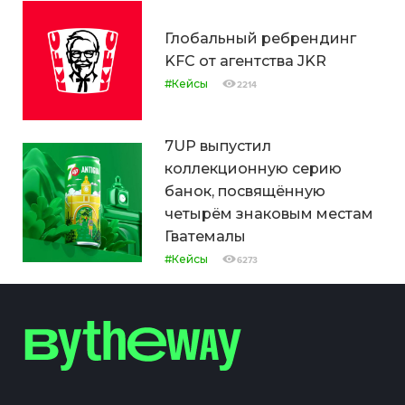
Глобальный ребрендинг
KFC от агентства JKR
#Кейсы
2214
7UP выпустил
коллекционную серию
банок, посвящённую
четырём знаковым местам
Гватемалы
#Кейсы
6273