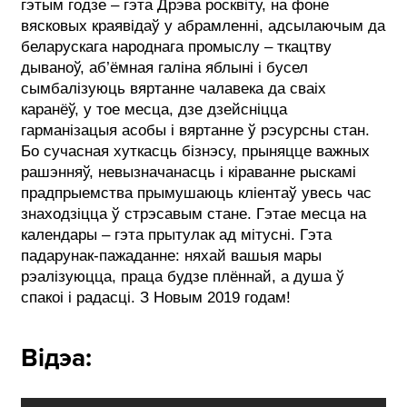
гэтым годзе – гэта Дрэва росквіту, на фоне
вясковых краявідаў у абрамленні, адсылаючым да
беларускага народнага промыслу – ткацтву
дываноў, аб’ёмная галіна яблыні і бусел
сымбалізуюць вяртанне чалавека да сваіх
каранёў, у тое месца, дзе дзейсніцца
гарманізацыя асобы і вяртанне ў рэсурсны стан.
Бо сучасная хуткасць бізнэсу, прыняцце важных
рашэнняў, невызначанасць і кіраванне рыскамі
прадпрыемства прымушаюць кліентаў увесь час
знаходзіцца ў стрэсавым стане. Гэтае месца на
календары – гэта прытулак ад мітусні. Гэта
падарунак-пажаданне: няхай вашыя мары
рэалізуюцца, праца будзе плённай, а душа ў
спакоі і радасці. З Новым 2019 годам!
Відэа: