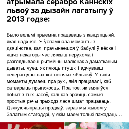
атрымала серабро Каннскіх
львоў за дызайн лагатыпу ў
2013 годзе:
Было вельмі прыемна працаваць з канцэпцыяй,
якая надхняе. Я ўспамінала моманты з
дзяцінства, калі прачынаешся ў бабулі ў вёске і
яшчэ некаторы час ляжыш нерухома і
разглядываеш рытмічны малюнак а даматканым
дываты, чуеш як пяюць птушкі і адчуваеш
неверагодны пах квітнеючых яблыняў. У такія
моманты думаеш пра рукі, якія працавалі, каб
сатварыць прыгажосць. Пра тое, як змяніўся
побыт з тых часоў, калі каб зрабіць самыя
простыя рэчы прыходзілася шмат працаваць.
Дзякуючыпрацы продкаў, зараз мы жывем у
Залатым стагоддзі, у якім маем толькі пажадаць…