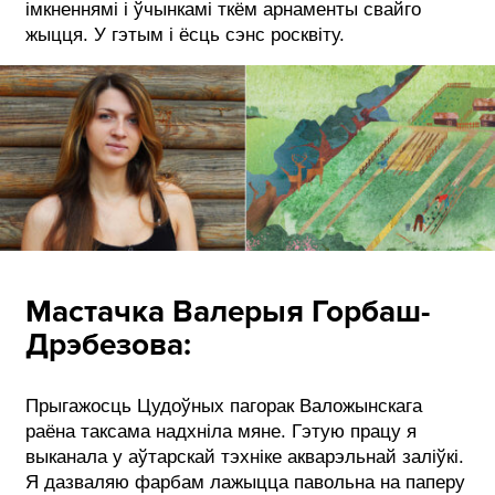
імкненнямі і ўчынкамі ткём арнаменты свайго
жыцця. У гэтым і ёсць сэнс росквіту.
Мастачка Валерыя Горбаш-
Дрэбезова:
Прыгажосць Цудоўных пагорак Валожынскага
раёна таксама надхніла мяне. Гэтую працу я
выканала у аўтарскай тэхніке акварэльнай заліўкі.
Я дазваляю фарбам лажыцца павольна на паперу