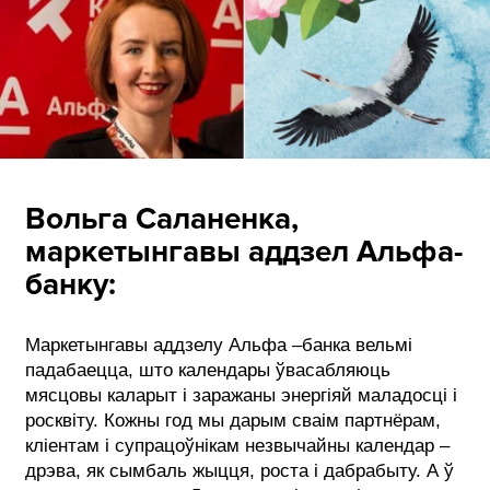
Вольга Саланенка,
маркетынгавы аддзел Альфа-
банку:
Маркетынгавы аддзелу Альфа –банка вельмі
падабаецца, што календары ўвасабляюць
мясцовы каларыт і заражаны энергіяй маладосці і
росквіту. Кожны год мы дарым сваім партнёрам,
кліентам і супрацоўнікам незвычайны календар –
дрэва, як сымбаль жыцця, роста і дабрабыту. А ў