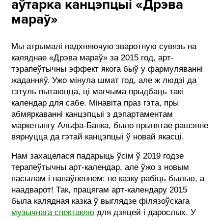
аўтарка канцэпцыі «Дрэва
мараў»
Мы атрымалі надхняючую зваротную сувязь на
каляднае «Дрэва мараў» за 2015 год, арт-
тэрапеўтычны эффект якога быў у фармуляванні
жаданняў. Ужо мінула шмат год, але ж людзі да
гэтуль пытаюцца, ці магчыма прыдбаць такі
календар для сабе. Мінавіта праз гэта, пры
абмяркаванні канцэпцыі з дэпартаментам
маркетынгу Альфа-Банка, было прынятае рашэнне
вярнуцца да гэтай канцэпцыі ў новай якасці.
Нам захацелася падарыць ўсім ў 2019 годзе
терапеўтычны арт-календар, але ўжо з новым
пасылам і напаўненнем: не казку рабіць былью, а
наадварот! Так, працягам арт-календару 2015
была калядная казка ў выглядзе філязоўскага
музычнага спектаклю
для дзяцей і дарослых. У