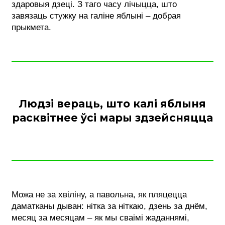
здаровыя дзеці. З таго часу лічыцца, што
завязаць стужку на галіне яблыні – добрая
прыкмета.
Людзі вераць, што калі яблыня
расквітнее ўсі мары здзейсняцца
Можа не за хвіліну, а павольна, як пляцецца
даматканы дыван: нітка за ніткаю, дзень за днём,
месяц за месяцам – як мы сваімі жаданнямі,