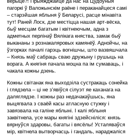
верыце?! Прыяжджайце да нас на Цудоўныя
пагоркі ў Валожынскім раёне і пераканайцеся самі
– старэйшая яблыня ў Беларусі, расце мінавіта
тут! Раней Лоск, дзе местіцца нашая арт-вёска,
быў месцам багатым і квітнеючым, адна з
адметных перлінаў Вялікага княства, замак быў
выкананы з рознакаляровых камянёў. Аднойчы, на
ўзгорках пачалі гарэць вогнішчы, што вазвяшчала
– Князь маў сабраць сваю дружыну і рушыць на
ворага. А княгіня пачала моцна па ім сумаваць, і
чакала кожны дзень.
Кожны світанак яна выходзіла сустракаць сонейка
і глядзела – ці не з’явіўся сілуэт яе каханага на
даляглядзе. І кожны раз недачакаўшысь, яна
выцягвала з сваёй касы атласную стужку і
завязвала на галіне яблыні. І калі яблыня
заквітнела, усе мары княгіні здзейсніліся: князь
вярнуўся здаровы, багаты і вясёлы! Усталяваўся
мір, квітнела вытворчасць і гандаль, нараджаліся