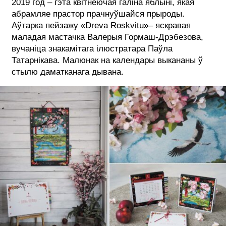
2019 год – гэта квітнеючая галіна яблыні, якая
абрамляе прастор прачнуўшайся прыроды.
Аўтарка пейзажу «Dreva Roskvitu»– яскравая
маладая мастачка Валерыя Гормаш-Дрэбезова,
вучаніца знакамітага ілюстратара Паўла
Татарнікава. Малюнак на календары выкананы ў
стылю даматканага дывана.