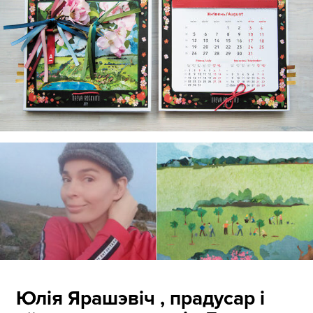
Юлія Ярашэвіч , прадусар і