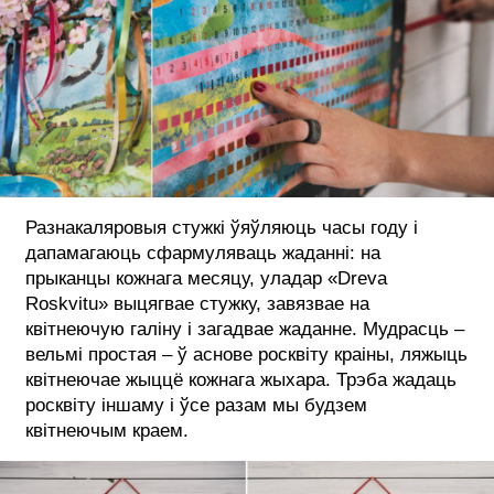
Разнакаляровыя стужкі ўяўляюць часы году і
дапамагаюць сфармуляваць жаданні: на
прыканцы кожнага месяцу, уладар «Dreva
Roskvitu» выцягвае стужку, завязвае на
квітнеючую галіну і загадвае жаданне. Мудрасць –
вельмі простая – ў аснове росквіту краіны, ляжыць
квітнеючае жыццё кожнага жыхара. Трэба жадаць
росквіту іншаму і ўсе разам мы будзем
квітнеючым краем.