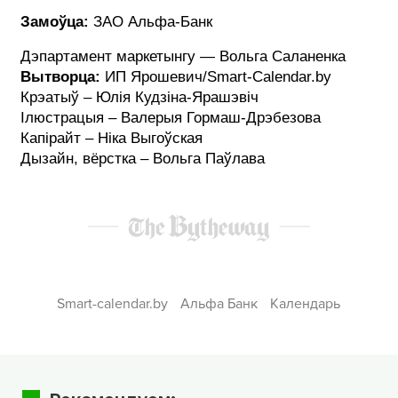
Замоўца:
ЗАО Альфа-Банк
Дэпартамент маркетынгу — Вольга Саланенка
Вытворца:
ИП Ярошевич/Smart-Calendar.by
Крэатыў – Юлія Кудзіна-Ярашэвіч
Ілюстрацыя – Валерыя Гормаш-Дрэбезова
Капірайт – Ніка Выгоўская
Дызайн, вёрстка – Вольга Паўлава
Smart-calendar.by
Альфа Банк
Календарь