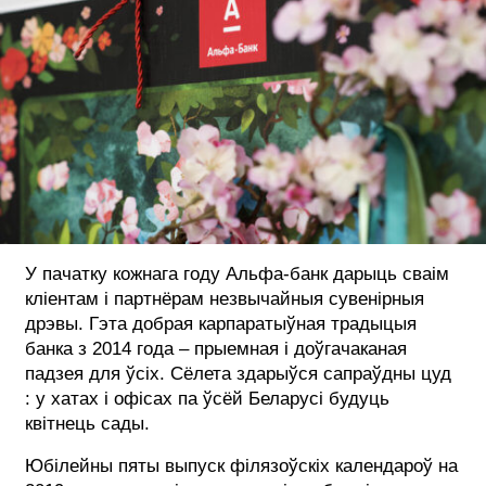
ФОТОГРАФИЯ
ТИПОГРАФИКА
ИСТОРИИ БРЕНДОВ
О ПРОЕКТЕ
РЕКЛАМА
КОНТАКТЫ
У пачатку кожнага году Альфа-банк дарыць сваім
кліентам і партнёрам незвычайныя сувенірныя
дрэвы. Гэта добрая карпаратыўная традыцыя
банка з 2014 года – прыемная і доўгачаканая
падзея для ўсіх. Сёлета здарыўся сапраўдны цуд
: у хатах і офісах па ўсёй Беларусі будуць
квітнець сады.
Юбілейны пяты выпуск філязоўскіх календароў на