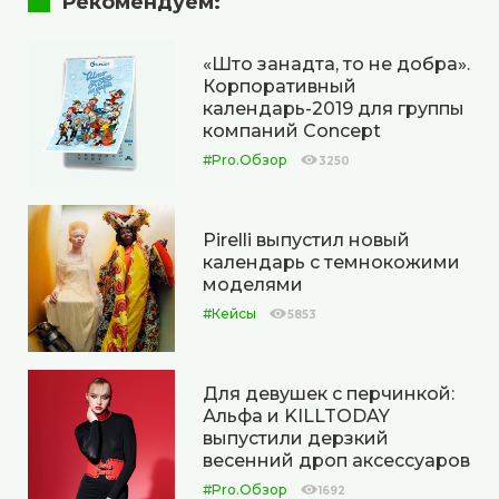
Рекомендуем:
«Што занадта, то не добра».
Корпоративный
календарь-2019 для группы
компаний Concept
#Pro.Обзор
3250
Pirelli выпустил новый
календарь с темнокожими
моделями
#Кейсы
5853
Для девушек с перчинкой:
Альфа и KILLTODAY
выпустили дерзкий
весенний дроп аксессуаров
#Pro.Обзор
1692