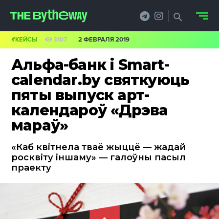
#КЕЙСЫ
3107
2 ФЕВРАЛЯ 2019
НОВОСТИ
Альфа-банк і Smart-
PRO.ОБЗОР
calendar.by святкуюць
пяты выпуск арт-
КЕЙСЫ
календароў «Дрэва
ФИЛОСОФИЯ
мараў»
КРЕАТИВА
«Каб квітнела тваё жыццё — жадай
росквіту іншаму» — галоўны пасыл
БИЗНЕС И
праекту
ТЕХНОЛОГИИ
ФЕСТИВАЛИ