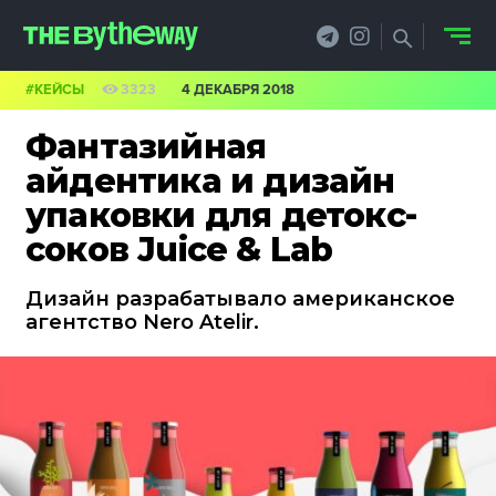
#КЕЙСЫ
3323
4 ДЕКАБРЯ 2018
НОВОСТИ
Фантазийная
PRO.ОБЗОР
айдентика и дизайн
упаковки для детокс-
КЕЙСЫ
соков Juice & Lab
ФИЛОСОФИЯ
Дизайн разрабатывало американское
КРЕАТИВА
агентство Nero Atelir.
БИЗНЕС И
ТЕХНОЛОГИИ
ФЕСТИВАЛИ