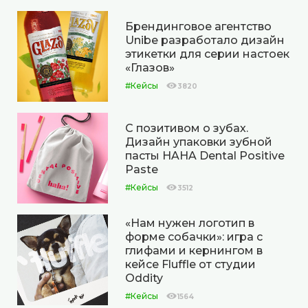
Брендинговое агентство
Unibe разработало дизайн
этикетки для серии настоек
«Глазов»
#Кейсы
3820
С позитивом о зубах.
Дизайн упаковки зубной
пасты HAHA Dental Positive
Paste
#Кейсы
3512
«Нам нужен логотип в
форме собачки»: игра с
глифами и кернингом в
кейсе Fluffle от студии
Oddity
#Кейсы
1564