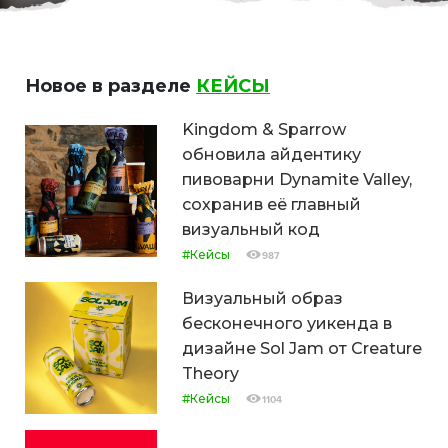
Новое в разделе
КЕЙСЫ
Kingdom & Sparrow
обновила айдентику
пивоварни Dynamite Valley,
сохранив её главный
визуальный код
#Кейсы
987
Визуальный образ
бесконечного уикенда в
дизайне Sol Jam от Creature
Theory
#Кейсы
1104