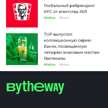
Глобальный ребрендинг
KFC от агентства JKR
#Кейсы
2205
7UP выпустил
коллекционную серию
банок, посвящённую
четырём знаковым местам
Гватемалы
#Кейсы
6266