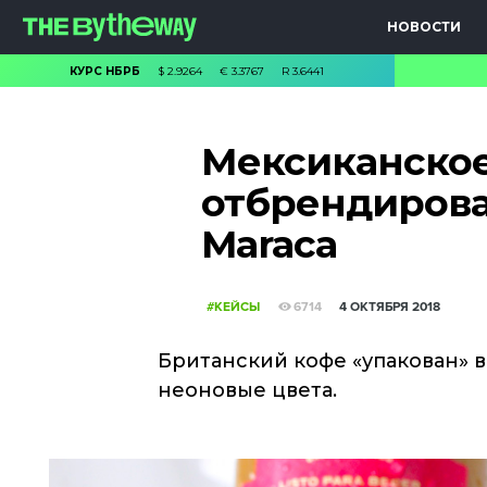
НОВОСТИ
КУРС НБРБ
$
2.9264
€
3.3767
R
3.6441
Мексиканское 
отбрендирова
Maraca
#КЕЙСЫ
6714
4 ОКТЯБРЯ 2018
Британский кофе «упакован» 
неоновые цвета.