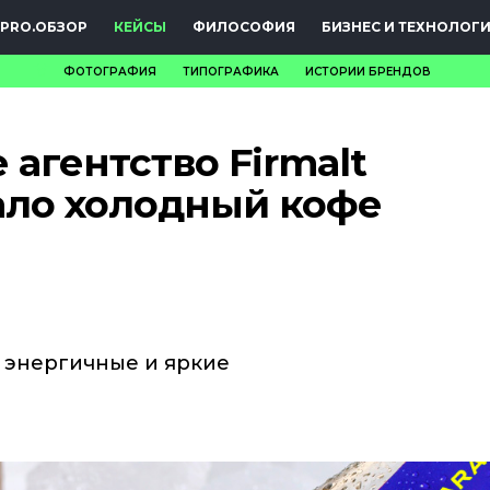
PRO.ОБЗОР
КЕЙСЫ
ФИЛОСОФИЯ
БИЗНЕС И ТЕХНОЛОГ
ФОТОГРАФИЯ
ТИПОГРАФИКА
ИСТОРИИ БРЕНДОВ
НОВОСТИ
агентство Firmalt
PRO.ОБЗОР
ло холодный кофе
КЕЙСЫ
ФИЛОСОФИЯ
КРЕАТИВА
БИЗНЕС И
в энергичные и яркие
ТЕХНОЛОГИИ
ФЕСТИВАЛИ