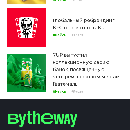
Глобальный ребрендинг
KFC от агентства JKR
#Кейсы
2205
7UP выпустил
коллекционную серию
банок, посвящённую
четырём знаковым местам
Гватемалы
#Кейсы
6265