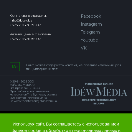
Контакты редакции:
Facebook
info@btw.by
Instagram
+375 29 876 86 07
Telegram
Размещение рекламы:
+375 29 876 86 07
Youtube
VK
Сайт может содержать контент, не предназначенный для
лиц младше 18 лет.
© 2016 – 2026 ООО
«АЙДЬЮ МЕДИА».
Все права защищены.
При любом использовании
материалов The Bytheway ссылка
(для сайтов - гиперссылка
на www.thebtw.com) обязательна.
© 2016 – 2026 Publishing house IDEW MEDIA BELARUS
Используя сайт, Вы соглашаетесь с использованием
файлов cookie и обработкой персональных данных в