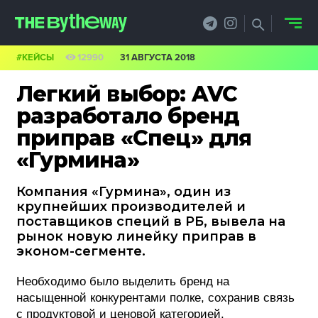
#КЕЙСЫ
12990
31 АВГУСТА 2018
НОВОСТИ
Легкий выбор: AVC
PRO.ОБЗОР
разработало бренд
приправ «Спец» для
КЕЙСЫ
«Гурмина»
ФИЛОСОФИЯ
Компания «Гурмина», один из
КРЕАТИВА
крупнейших производителей и
поставщиков специй в РБ, вывела на
БИЗНЕС И
рынок новую линейку приправ в
эконом-сегменте.
ТЕХНОЛОГИИ
Необходимо было выделить бренд на
ФЕСТИВАЛИ
насыщенной конкурентами полке, сохранив связь
с продуктовой и ценовой категорией.