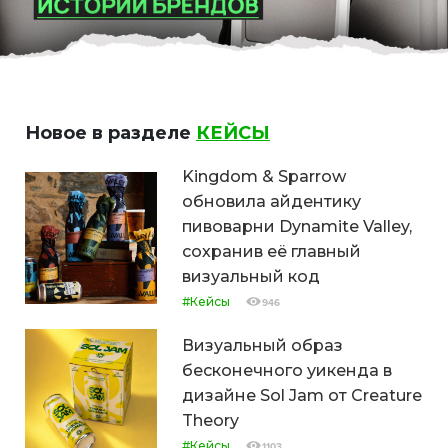
Новое в разделе
КЕЙСЫ
Kingdom & Sparrow
обновила айдентику
пивоварни Dynamite Valley,
сохранив её главный
визуальный код
#Кейсы
946
Визуальный образ
бесконечного уикенда в
дизайне Sol Jam от Creature
Theory
#Кейсы
1103